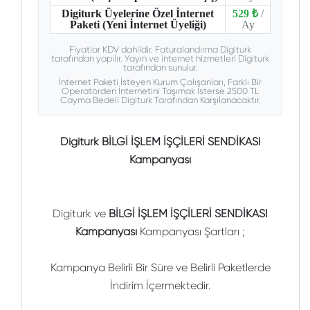
Digiturk Üyelerine Özel İnternet
529 ₺
/
Paketi (Yeni İnternet Üyeliği)
Ay
Fiyatlar KDV dahildir. Faturalandırma Digiturk
tarafından yapılır. Yayın ve internet hizmetleri Digiturk
tarafından sunulur.
İnternet Paketi İsteyen Kurum Çalışanları, Farklı Bir
Operatörden İnternetini Taşımak İsterse 2500 TL
Cayma Bedeli Digiturk Tarafından Karşılanacaktır.
Digiturk BİLGİ İŞLEM İŞÇİLERİ SENDİKASI
Kampanyası
Digiturk ve
BİLGİ İŞLEM İŞÇİLERİ SENDİKASI
Kampanyası
Kampanyası Şartları ;
Kampanya Belirli Bir Süre ve Belirli Paketlerde
İndirim İçermektedir.