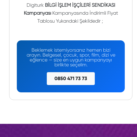
Digiturk
BİLGİ İŞLEM İŞÇİLERİ SENDİKASI
Kampanyası
Kampanyasında İndirimli Fiyat
Tablosu Yukarıdaki Şekildedir ;
Beklemek istemiyorsanız hemen bizi
arayın. Belgesel, çocuk, spor, film, dizi ve
eğlence — size en uygun kampanyayı
birlikte seçelim.
0850 471 73 73