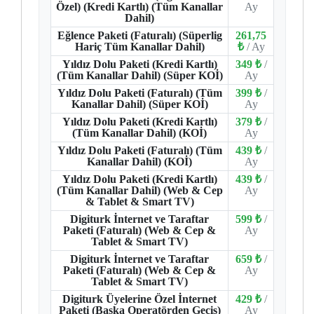
Özel) (Kredi Kartlı) (Tüm Kanallar
Ay
Dahil)
Eğlence Paketi (Faturalı) (Süperlig
261,75
Hariç Tüm Kanallar Dahil)
₺
/ Ay
Yıldız Dolu Paketi (Kredi Kartlı)
349 ₺
/
(Tüm Kanallar Dahil) (Süper KOİ)
Ay
Yıldız Dolu Paketi (Faturalı) (Tüm
399 ₺
/
Kanallar Dahil) (Süper KOİ)
Ay
Yıldız Dolu Paketi (Kredi Kartlı)
379 ₺
/
(Tüm Kanallar Dahil) (KOİ)
Ay
Yıldız Dolu Paketi (Faturalı) (Tüm
439 ₺
/
Kanallar Dahil) (KOİ)
Ay
Yıldız Dolu Paketi (Kredi Kartlı)
439 ₺
/
(Tüm Kanallar Dahil) (Web & Cep
Ay
& Tablet & Smart TV)
Digiturk İnternet ve Taraftar
599 ₺
/
Paketi (Faturalı) (Web & Cep &
Ay
Tablet & Smart TV)
Digiturk İnternet ve Taraftar
659 ₺
/
Paketi (Faturalı) (Web & Cep &
Ay
Tablet & Smart TV)
Digiturk Üyelerine Özel İnternet
429 ₺
/
Paketi (Başka Operatörden Geçiş)
Ay