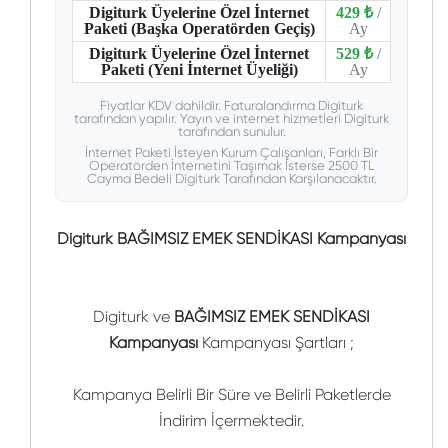
Digiturk Üyelerine Özel İnternet
429 ₺
/
Paketi (Başka Operatörden Geçiş)
Ay
Digiturk Üyelerine Özel İnternet
529 ₺
/
Paketi (Yeni İnternet Üyeliği)
Ay
Fiyatlar KDV dahildir. Faturalandırma Digiturk
tarafından yapılır. Yayın ve internet hizmetleri Digiturk
tarafından sunulur.
İnternet Paketi İsteyen Kurum Çalışanları, Farklı Bir
Operatörden İnternetini Taşımak İsterse 2500 TL
Cayma Bedeli Digiturk Tarafından Karşılanacaktır.
Digiturk BAĞIMSIZ EMEK SENDİKASI Kampanyası
Digiturk ve
BAĞIMSIZ EMEK SENDİKASI
Kampanyası
Kampanyası Şartları ;
Kampanya Belirli Bir Süre ve Belirli Paketlerde
İndirim İçermektedir.