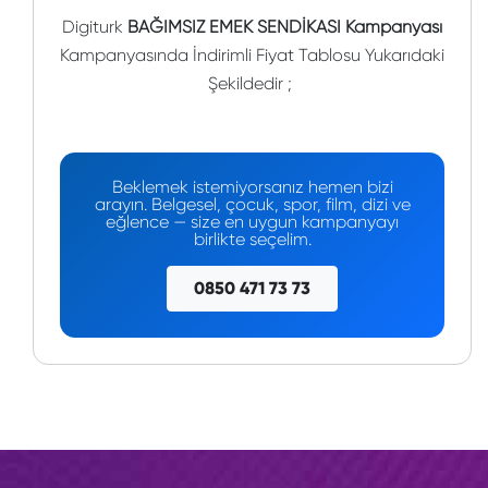
Digiturk
BAĞIMSIZ EMEK SENDİKASI Kampanyası
Kampanyasında İndirimli Fiyat Tablosu Yukarıdaki
Şekildedir ;
Beklemek istemiyorsanız hemen bizi
arayın. Belgesel, çocuk, spor, film, dizi ve
eğlence — size en uygun kampanyayı
birlikte seçelim.
0850 471 73 73