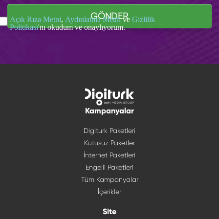
GÖNDER
Açık Rıza Metni
,
Aydınlatma Metni
ve
Gizlilik
Politikası
'nı okudum ve onaylıyorum.
Kampanyalar
Digiturk Paketleri
Kutusuz Paketler
İnternet Paketleri
Engelli Paketleri
Tüm Kampanyalar
İçerikler
Site