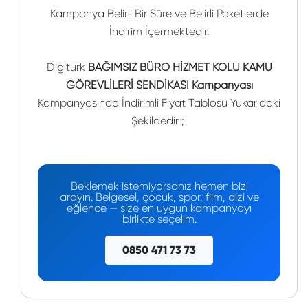
Kampanya Belirli Bir Süre ve Belirli Paketlerde
İndirim İçermektedir.
Digiturk
BAĞIMSIZ BÜRO HİZMET KOLU KAMU
GÖREVLİLERİ SENDİKASI Kampanyası
Kampanyasında İndirimli Fiyat Tablosu Yukarıdaki
Şekildedir ;
Beklemek istemiyorsanız hemen bizi
arayın. Belgesel, çocuk, spor, film, dizi ve
eğlence — size en uygun kampanyayı
birlikte seçelim.
0850 471 73 73