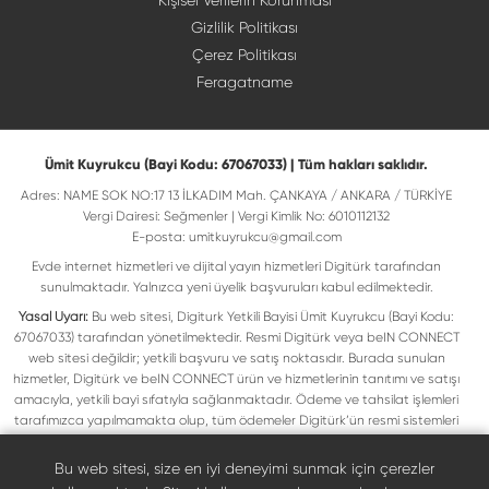
Kişisel Verilerin Korunması
Gizlilik Politikası
Çerez Politikası
Feragatname
Ümit Kuyrukcu (Bayi Kodu: 67067033) | Tüm hakları saklıdır.
Adres: NAME SOK NO:17 13 İLKADIM Mah. ÇANKAYA / ANKARA / TÜRKİYE
Vergi Dairesi: Seğmenler | Vergi Kimlik No: 6010112132
E-posta:
umitkuyrukcu@gmail.com
Evde internet hizmetleri ve dijital yayın hizmetleri Digitürk tarafından
sunulmaktadır. Yalnızca yeni üyelik başvuruları kabul edilmektedir.
Yasal Uyarı:
Bu web sitesi, Digiturk Yetkili Bayisi Ümit Kuyrukcu (Bayi Kodu:
67067033) tarafından yönetilmektedir. Resmi Digitürk veya beIN CONNECT
web sitesi değildir; yetkili başvuru ve satış noktasıdır. Burada sunulan
hizmetler, Digitürk ve beIN CONNECT ürün ve hizmetlerinin tanıtımı ve satışı
amacıyla, yetkili bayi sıfatıyla sağlanmaktadır. Ödeme ve tahsilat işlemleri
tarafımızca yapılmamakta olup, tüm ödemeler Digitürk’ün resmi sistemleri
üzerinden gerçekleştirilmektedir. Web sitemizde yer alan tüm ticari markalar,
ilgili hak sahiplerine ait olup yasal koruma altındadır. Bu markalar, yalnızca
Bu web sitesi, size en iyi deneyimi sunmak için çerezler
marka sahiplerinin kullanım koşullarına uygun şekilde kullanılmaktadır. Digitürk