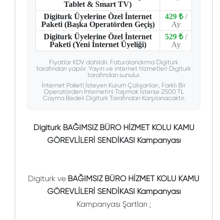
Tablet & Smart TV)
Digiturk Üyelerine Özel İnternet
429 ₺
/
Paketi (Başka Operatörden Geçiş)
Ay
Digiturk Üyelerine Özel İnternet
529 ₺
/
Paketi (Yeni İnternet Üyeliği)
Ay
Fiyatlar KDV dahildir. Faturalandırma Digiturk
tarafından yapılır. Yayın ve internet hizmetleri Digiturk
tarafından sunulur.
İnternet Paketi İsteyen Kurum Çalışanları, Farklı Bir
Operatörden İnternetini Taşımak İsterse 2500 TL
Cayma Bedeli Digiturk Tarafından Karşılanacaktır.
Digiturk BAĞIMSIZ BÜRO HİZMET KOLU KAMU
GÖREVLİLERİ SENDİKASI Kampanyası
Digiturk ve
BAĞIMSIZ BÜRO HİZMET KOLU KAMU
GÖREVLİLERİ SENDİKASI Kampanyası
Kampanyası Şartları ;