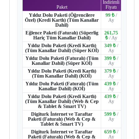
İndirimli
Paket
Fiyatı
Yıldız Dolu Paketi (Öğrencilere
99 ₺
/
Özel) (Kredi Kartlı) (Tüm Kanallar
Ay
Dahil)
Eğlence Paketi (Faturalı) (Süperlig
261,75
Hariç Tüm Kanallar Dahil)
₺
/ Ay
Yıldız Dolu Paketi (Kredi Kartlı)
349 ₺
/
(Tüm Kanallar Dahil) (Süper KOİ)
Ay
Yıldız Dolu Paketi (Faturalı) (Tüm
399 ₺
/
Kanallar Dahil) (Süper KOİ)
Ay
Yıldız Dolu Paketi (Kredi Kartlı)
379 ₺
/
(Tüm Kanallar Dahil) (KOİ)
Ay
Yıldız Dolu Paketi (Faturalı) (Tüm
439 ₺
/
Kanallar Dahil) (KOİ)
Ay
Yıldız Dolu Paketi (Kredi Kartlı)
439 ₺
/
(Tüm Kanallar Dahil) (Web & Cep
Ay
& Tablet & Smart TV)
Digiturk İnternet ve Taraftar
599 ₺
/
Paketi (Faturalı) (Web & Cep &
Ay
Tablet & Smart TV)
Digiturk İnternet ve Taraftar
659 ₺
/
Paketi (Faturalı) (Web & Cep &
Ay