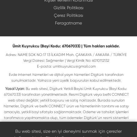
Kişisel Verilerin Korunması
Gizlilik Politikası
Çerez Politikası
Feragatname
Ümit Kuyrukcu (Bayi Kodu: 67067033) | Tüm hakları saklıdır.
Adres: NAME SOK NO:17 13 İLKADIM Mah. ÇANKAYA / ANKARA / TÜRKİYE
Vergi Dairesi: Seğmenler | Vergi Kimlik No: 6010112132
E-posta:
umitkuyrukcu@gmail.com
Evde internet hizmetleri ve dijital yayın hizmetleri Digitürk tarafından
sunulmaktadır. Yalnızca yeni üyelik başvuruları kabul edilmektedir.
Yasal Uyarı:
Bu web sitesi, Digiturk Yetkili Bayisi Ümit Kuyrukcu (Bayi Kodu:
67067033) tarafından yönetilmektedir. Resmi Digitürk veya beIN CONNECT
web sitesi değildir; yetkili başvuru ve satış noktasıdır. Burada sunulan
hizmetler, Digitürk ve beIN CONNECT ürün ve hizmetlerinin tanıtımı ve satışı
amacıyla, yetkili bayi sıfatıyla sağlanmaktadır. Ödeme ve tahsilat işlemleri
tarafımızca yapılmamakta olup, tüm ödemeler Digitürk’ün resmi sistemleri
üzerinden gerçekleştirilmektedir. Web sitemizde yer alan tüm ticari markalar,
ilgili hak sahiplerine ait olup yasal koruma altındadır. Bu markalar, yalnızca
Bu web sitesi, size en iyi deneyimi sunmak için çerezler
marka sahiplerinin kullanım koşullarına uygun şekilde kullanılmaktadır. Digitürk