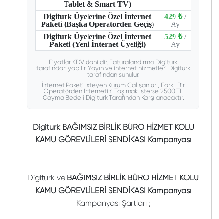
Tablet & Smart TV)
Digiturk Üyelerine Özel İnternet
429 ₺
/
Paketi (Başka Operatörden Geçiş)
Ay
Digiturk Üyelerine Özel İnternet
529 ₺
/
Paketi (Yeni İnternet Üyeliği)
Ay
Fiyatlar KDV dahildir. Faturalandırma Digiturk
tarafından yapılır. Yayın ve internet hizmetleri Digiturk
tarafından sunulur.
İnternet Paketi İsteyen Kurum Çalışanları, Farklı Bir
Operatörden İnternetini Taşımak İsterse 2500 TL
Cayma Bedeli Digiturk Tarafından Karşılanacaktır.
Digiturk BAĞIMSIZ BİRLİK BÜRO HİZMET KOLU
KAMU GÖREVLİLERİ SENDİKASI Kampanyası
Digiturk ve
BAĞIMSIZ BİRLİK BÜRO HİZMET KOLU
KAMU GÖREVLİLERİ SENDİKASI Kampanyası
Kampanyası Şartları ;