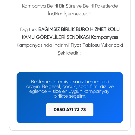
Kampanya Belirli Bir Süre ve Belirli Paketlerde
İndirim İçermektedir.
Digiturk
BAĞIMSIZ BİRLİK BÜRO HİZMET KOLU
KAMU GÖREVLİLERİ SENDİKASI Kampanyası
Kampanyasında İndirimli Fiyat Tablosu Yukarıdaki
Şekildedir ;
Beklemek istemiyorsanız hemen bizi
arayın. Belgesel, çocuk, spor, film, dizi ve
eğlence — size en uygun kampanyayı
birlikte seçelim.
0850 471 73 73