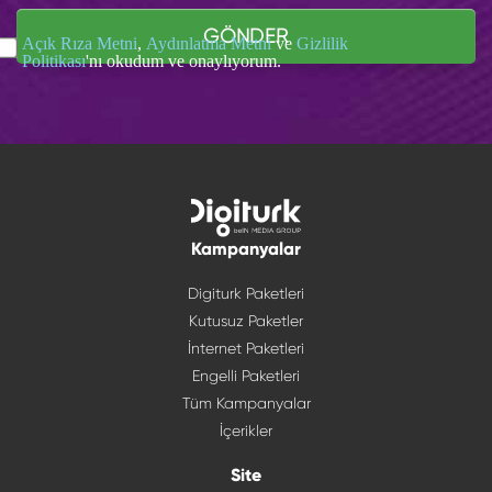
GÖNDER
Açık Rıza Metni
,
Aydınlatma Metni
ve
Gizlilik
Politikası
'nı okudum ve onaylıyorum.
Kampanyalar
Digiturk Paketleri
Kutusuz Paketler
İnternet Paketleri
Engelli Paketleri
Tüm Kampanyalar
İçerikler
Site