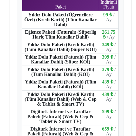
İndirimli
Paket
Fiyatı
Yıldız Dolu Paketi (Öğrencilere
99 ₺
/
Özel) (Kredi Kartlı) (Tüm Kanallar
Ay
Dahil)
Eğlence Paketi (Faturalı) (Süperlig
261,75
Hariç Tüm Kanallar Dahil)
₺
/ Ay
Yıldız Dolu Paketi (Kredi Kartlı)
349 ₺
/
(Tüm Kanallar Dahil) (Süper KOİ)
Ay
Yıldız Dolu Paketi (Faturalı) (Tüm
399 ₺
/
Kanallar Dahil) (Süper KOİ)
Ay
Yıldız Dolu Paketi (Kredi Kartlı)
379 ₺
/
(Tüm Kanallar Dahil) (KOİ)
Ay
Yıldız Dolu Paketi (Faturalı) (Tüm
439 ₺
/
Kanallar Dahil) (KOİ)
Ay
Yıldız Dolu Paketi (Kredi Kartlı)
439 ₺
/
(Tüm Kanallar Dahil) (Web & Cep
Ay
& Tablet & Smart TV)
Digiturk İnternet ve Taraftar
599 ₺
/
Paketi (Faturalı) (Web & Cep &
Ay
Tablet & Smart TV)
Digiturk İnternet ve Taraftar
659 ₺
/
Paketi (Faturalı) (Web & Cep &
Ay