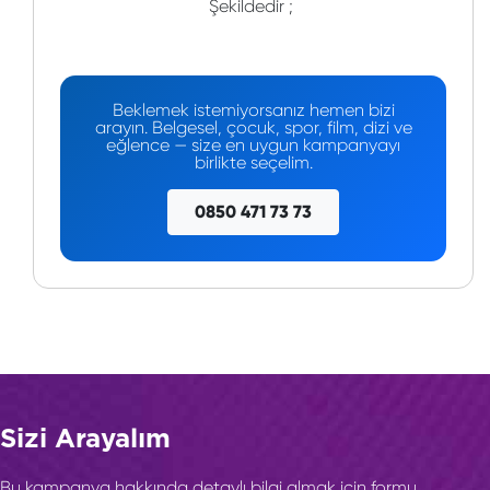
Şekildedir ;
Beklemek istemiyorsanız hemen bizi
arayın. Belgesel, çocuk, spor, film, dizi ve
eğlence — size en uygun kampanyayı
birlikte seçelim.
0850 471 73 73
Sizi Arayalım
Bu kampanya hakkında detaylı bilgi almak için formu