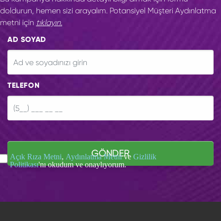
doldurun, hemen sizi arayalım. Potansiyel Müşteri Aydınlatma
metni için
tıklayın.
AD SOYAD
TELEFON
GÖNDER
Açık Rıza Metni
,
Aydınlatma Metni
ve
Gizlilik
Politikası
'nı okudum ve onaylıyorum.