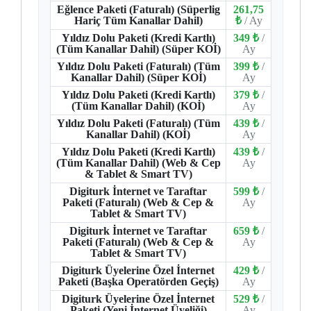
Eğlence Paketi (Faturalı) (Süperlig
261,75
Hariç Tüm Kanallar Dahil)
₺
/ Ay
Yıldız Dolu Paketi (Kredi Kartlı)
349 ₺
/
(Tüm Kanallar Dahil) (Süper KOİ)
Ay
Yıldız Dolu Paketi (Faturalı) (Tüm
399 ₺
/
Kanallar Dahil) (Süper KOİ)
Ay
Yıldız Dolu Paketi (Kredi Kartlı)
379 ₺
/
(Tüm Kanallar Dahil) (KOİ)
Ay
Yıldız Dolu Paketi (Faturalı) (Tüm
439 ₺
/
Kanallar Dahil) (KOİ)
Ay
Yıldız Dolu Paketi (Kredi Kartlı)
439 ₺
/
(Tüm Kanallar Dahil) (Web & Cep
Ay
& Tablet & Smart TV)
Digiturk İnternet ve Taraftar
599 ₺
/
Paketi (Faturalı) (Web & Cep &
Ay
Tablet & Smart TV)
Digiturk İnternet ve Taraftar
659 ₺
/
Paketi (Faturalı) (Web & Cep &
Ay
Tablet & Smart TV)
Digiturk Üyelerine Özel İnternet
429 ₺
/
Paketi (Başka Operatörden Geçiş)
Ay
Digiturk Üyelerine Özel İnternet
529 ₺
/
Paketi (Yeni İnternet Üyeliği)
Ay