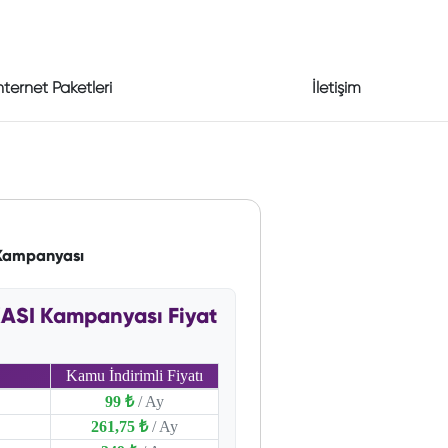
nternet Paketleri
İletişim
 Kampanyası
ASI Kampanyası Fiyat
Kamu İndirimli Fiyatı
99 ₺
/ Ay
261,75 ₺
/ Ay