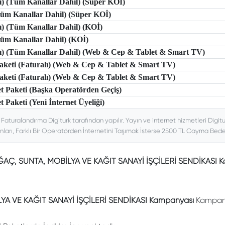
lı) (Tüm Kanallar Dahil) (Süper KOİ)
(Tüm Kanallar Dahil) (Süper KOİ)
lı) (Tüm Kanallar Dahil) (KOİ)
(Tüm Kanallar Dahil) (KOİ)
tlı) (Tüm Kanallar Dahil) (Web & Cep & Tablet & Smart TV)
 Paketi (Faturalı) (Web & Cep & Tablet & Smart TV)
 Paketi (Faturalı) (Web & Cep & Tablet & Smart TV)
et Paketi (Başka Operatörden Geçiş)
t Paketi (Yeni İnternet Üyeliği)
. Faturalandırma Digiturk tarafından yapılır. Yayın ve internet hizmetleri Digitu
nları, Farklı Bir Operatörden İnternetini Taşımak İsterse 2500 TL Cayma Bedeli
AĞAÇ, SUNTA, MOBİLYA VE KAĞIT SANAYİ İŞÇİLERİ SENDİKASI 
YA VE KAĞIT SANAYİ İŞÇİLERİ SENDİKASI Kampanyası
Kampanya