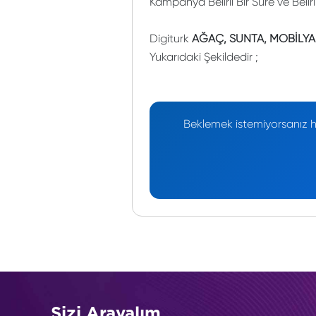
Kampanya Belirli Bir Süre ve Belir
Digiturk
AĞAÇ, SUNTA, MOBİLYA 
Yukarıdaki Şekildedir ;
Beklemek istemiyorsanız he
Sizi Arayalım