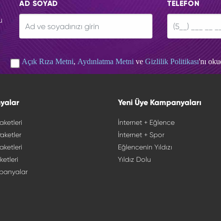
AD SOYAD
TELEFON
u
Açık Rıza Metni
,
Aydınlatma Metni
ve
Gizlilik Politikası
'nı ok
yalar
Yeni Üye Kampanyaları
aketleri
İnternet + Eğlence
aketler
İnternet + Spor
aketleri
Eğlencenin Yıldızı
ketleri
Yıldız Dolu
panyalar