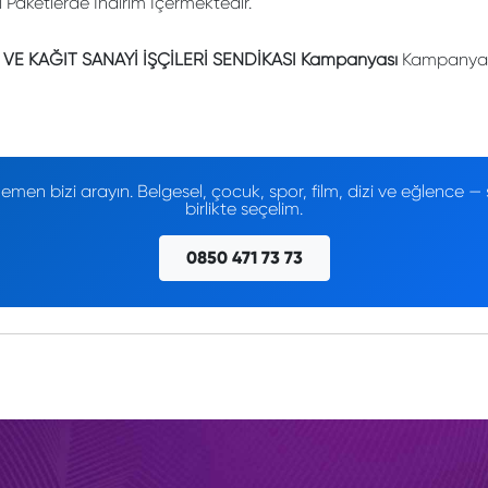
li Paketlerde İndirim İçermektedir.
VE KAĞIT SANAYİ İŞÇİLERİ SENDİKASI Kampanyası
Kampanyası
men bizi arayın. Belgesel, çocuk, spor, film, dizi ve eğlence
birlikte seçelim.
0850 471 73 73