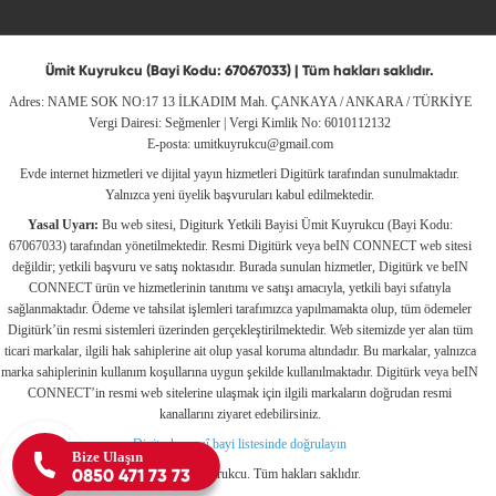
Ümit Kuyrukcu (Bayi Kodu: 67067033) | Tüm hakları saklıdır.
Adres: NAME SOK NO:17 13 İLKADIM Mah. ÇANKAYA / ANKARA / TÜRKİYE
Vergi Dairesi: Seğmenler | Vergi Kimlik No: 6010112132
E-posta:
umitkuyrukcu@gmail.com
Evde internet hizmetleri ve dijital yayın hizmetleri Digitürk tarafından sunulmaktadır.
Yalnızca yeni üyelik başvuruları kabul edilmektedir.
Yasal Uyarı:
Bu web sitesi, Digiturk Yetkili Bayisi Ümit Kuyrukcu (Bayi Kodu:
67067033) tarafından yönetilmektedir. Resmi Digitürk veya beIN CONNECT web sitesi
değildir; yetkili başvuru ve satış noktasıdır. Burada sunulan hizmetler, Digitürk ve beIN
CONNECT ürün ve hizmetlerinin tanıtımı ve satışı amacıyla, yetkili bayi sıfatıyla
sağlanmaktadır. Ödeme ve tahsilat işlemleri tarafımızca yapılmamakta olup, tüm ödemeler
Digitürk’ün resmi sistemleri üzerinden gerçekleştirilmektedir. Web sitemizde yer alan tüm
ticari markalar, ilgili hak sahiplerine ait olup yasal koruma altındadır. Bu markalar, yalnızca
marka sahiplerinin kullanım koşullarına uygun şekilde kullanılmaktadır. Digitürk veya beIN
CONNECT’in resmi web sitelerine ulaşmak için ilgili markaların doğrudan resmi
kanallarını ziyaret edebilirsiniz.
Digiturk resmî bayi listesinde doğrulayın
Bize Ulaşın
0850 471 73 73
©
2026
Ümit Kuyrukcu. Tüm hakları saklıdır.