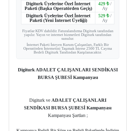
Digiturk Üyelerine Özel İnternet
429 ₺
/
Paketi (Başka Operatörden Geçiş)
Ay
Digiturk Üyelerine Özel İnternet
529 ₺
/
Paketi (Yeni İnternet Üyeliği)
Ay
Fiyatlar KDV dahildir. Faturalandırma Digiturk tarafından
yapılır. Yayın ve internet hizmetleri Digiturk tarafından
sunulur.
İnternet Paketi İsteyen Kurum Çalışanları, Farklı Bir
Operatörden İnternetini Taşımak İsterse 2500 TL Cayma
Bedeli Digiturk Tarafından Karşılanacaktır.
Digiturk ADALET ÇALIŞANLARI SENDİKASI
BURSA ŞUBESİ Kampanyası
Digiturk ve
ADALET ÇALIŞANLARI
SENDİKASI BURSA ŞUBESİ Kampanyası
Kampanyası Şartları ;
Kampanya Belirli Bir Süre ve Belirli Paketlerde İndirim