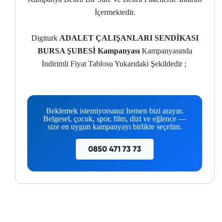
İçermektedir.
Digiturk
ADALET ÇALIŞANLARI SENDİKASI
BURSA ŞUBESİ Kampanyası
Kampanyasında
İndirimli Fiyat Tablosu Yukarıdaki Şekildedir ;
Beklemek istemiyorsanız hemen bizi arayın.
Belgesel, çocuk, spor, film, dizi ve eğlence —
size en uygun kampanyayı birlikte seçelim.
0850 471 73 73