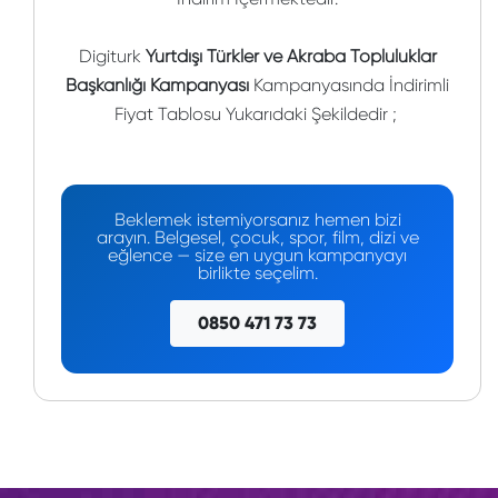
Digiturk
Yurtdışı Türkler ve Akraba Topluluklar
Başkanlığı Kampanyası
Kampanyasında İndirimli
Fiyat Tablosu Yukarıdaki Şekildedir ;
Beklemek istemiyorsanız hemen bizi
arayın. Belgesel, çocuk, spor, film, dizi ve
eğlence — size en uygun kampanyayı
birlikte seçelim.
0850 471 73 73