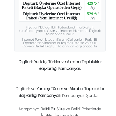
Digiturk Üyelerine Özel İnternet
429 ₺
/
Paketi (Başka Operatörden Geçiş)
Ay
Digiturk Üyelerine Özel İnternet
529 ₺
/
Paketi (Yeni İnternet Üyeliği)
Ay
Fiyatlar KDV dahildir. Faturalandırma Digiturk
tarafından yapılır. Yayın ve internet hizmetleri Digiturk
tarafından sunulur.
İnternet Paketi İsteyen Kurum Çalışanları, Farklı Bir
Operatörden İnternetini Taşımak İsterse 2500 TL
Cayma Bedeli Digiturk Tarafından Karşılanacaktır.
Digiturk Yurtdışı Türkler ve Akraba Topluluklar
Başkanlığı Kampanyası
Digiturk ve
Yurtdışı Türkler ve Akraba Topluluklar
Başkanlığı Kampanyası
Kampanyası Şartları ;
Kampanya Belirli Bir Süre ve Belirli Paketlerde
İndirim İçermektedir.