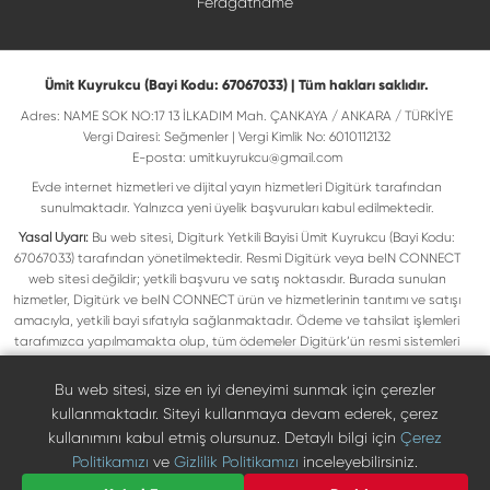
Feragatname
Ümit Kuyrukcu (Bayi Kodu: 67067033) | Tüm hakları saklıdır.
Adres: NAME SOK NO:17 13 İLKADIM Mah. ÇANKAYA / ANKARA / TÜRKİYE
Vergi Dairesi: Seğmenler | Vergi Kimlik No: 6010112132
E-posta:
umitkuyrukcu@gmail.com
Evde internet hizmetleri ve dijital yayın hizmetleri Digitürk tarafından
sunulmaktadır. Yalnızca yeni üyelik başvuruları kabul edilmektedir.
Yasal Uyarı:
Bu web sitesi, Digiturk Yetkili Bayisi Ümit Kuyrukcu (Bayi Kodu:
67067033) tarafından yönetilmektedir. Resmi Digitürk veya beIN CONNECT
web sitesi değildir; yetkili başvuru ve satış noktasıdır. Burada sunulan
hizmetler, Digitürk ve beIN CONNECT ürün ve hizmetlerinin tanıtımı ve satışı
amacıyla, yetkili bayi sıfatıyla sağlanmaktadır. Ödeme ve tahsilat işlemleri
tarafımızca yapılmamakta olup, tüm ödemeler Digitürk’ün resmi sistemleri
üzerinden gerçekleştirilmektedir. Web sitemizde yer alan tüm ticari markalar,
ilgili hak sahiplerine ait olup yasal koruma altındadır. Bu markalar, yalnızca
Bu web sitesi, size en iyi deneyimi sunmak için çerezler
marka sahiplerinin kullanım koşullarına uygun şekilde kullanılmaktadır. Digitürk
kullanmaktadır. Siteyi kullanmaya devam ederek, çerez
veya beIN CONNECT’in resmi web sitelerine ulaşmak için ilgili markaların
kullanımını kabul etmiş olursunuz. Detaylı bilgi için
Çerez
doğrudan resmi kanallarını ziyaret edebilirsiniz.
Politikamızı
ve
Gizlilik Politikamızı
inceleyebilirsiniz.
Digiturk resmî bayi listesinde doğrulayın
Bize Ulaşın