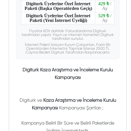
Digiturk Üyelerine Özel İnternet
429 ₺
/
Paketi (Başka Operatörden Geçiş)
Ay
Digiturk Üyelerine Özel İnternet
529 ₺
/
Paketi (Yeni İnternet Üyeliği)
Ay
Fiyatlar KDV dahildir. Faturalandırma Digiturk
tarafından yapılır. Yayın ve internet hizmetleri Digiturk
tarafından sunulur.
İnternet Paketi İsteyen Kurum Çalışanları, Farklı Bir
Operatörden İnternetini Taşımak İsterse 2500 TL
Cayma Bedeli Digiturk Tarafından Karşılanacaktır.
Digiturk Kaza Araştırma ve İnceleme Kurulu
Kampanyası
Digiturk ve
Kaza Araştırma ve İnceleme Kurulu
Kampanyası
Kampanyası Şartları ;
Kampanya Belirli Bir Süre ve Belirli Paketlerde
İndirim İçermektedir.