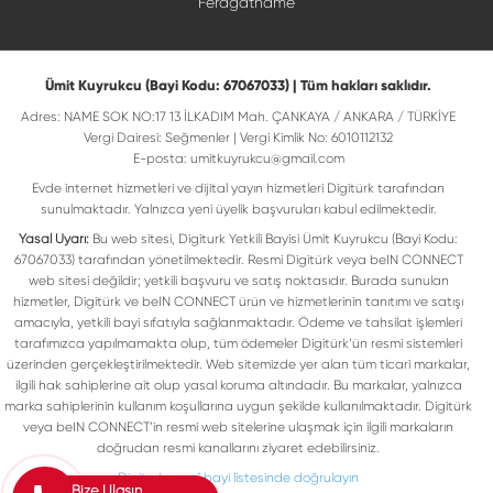
Feragatname
Ümit Kuyrukcu (Bayi Kodu: 67067033) | Tüm hakları saklıdır.
Adres: NAME SOK NO:17 13 İLKADIM Mah. ÇANKAYA / ANKARA / TÜRKİYE
Vergi Dairesi: Seğmenler | Vergi Kimlik No: 6010112132
E-posta:
umitkuyrukcu@gmail.com
Evde internet hizmetleri ve dijital yayın hizmetleri Digitürk tarafından
sunulmaktadır. Yalnızca yeni üyelik başvuruları kabul edilmektedir.
Yasal Uyarı:
Bu web sitesi, Digiturk Yetkili Bayisi Ümit Kuyrukcu (Bayi Kodu:
67067033) tarafından yönetilmektedir. Resmi Digitürk veya beIN CONNECT
web sitesi değildir; yetkili başvuru ve satış noktasıdır. Burada sunulan
hizmetler, Digitürk ve beIN CONNECT ürün ve hizmetlerinin tanıtımı ve satışı
amacıyla, yetkili bayi sıfatıyla sağlanmaktadır. Ödeme ve tahsilat işlemleri
tarafımızca yapılmamakta olup, tüm ödemeler Digitürk’ün resmi sistemleri
üzerinden gerçekleştirilmektedir. Web sitemizde yer alan tüm ticari markalar,
ilgili hak sahiplerine ait olup yasal koruma altındadır. Bu markalar, yalnızca
marka sahiplerinin kullanım koşullarına uygun şekilde kullanılmaktadır. Digitürk
veya beIN CONNECT’in resmi web sitelerine ulaşmak için ilgili markaların
doğrudan resmi kanallarını ziyaret edebilirsiniz.
Digiturk resmî bayi listesinde doğrulayın
Bize Ulaşın