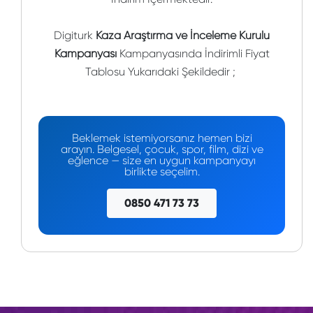
Digiturk
Kaza Araştırma ve İnceleme Kurulu
Kampanyası
Kampanyasında İndirimli Fiyat
Tablosu Yukarıdaki Şekildedir ;
Beklemek istemiyorsanız hemen bizi
arayın. Belgesel, çocuk, spor, film, dizi ve
eğlence — size en uygun kampanyayı
birlikte seçelim.
0850 471 73 73