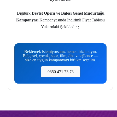
Digiturk
Devlet Opera ve Balesi Genel Müdürlüğü
Kampanyası
Kampanyasında İndirimli Fiyat Tablosu
Yukarıdaki Şekildedir ;
Beklemek istemiyorsanız hemen bizi arayın.
Belgesel, çocuk, spor, film, dizi ve eğlence —
size en uygun kampanyayı birlikte seçelim.
0850 471 73 73