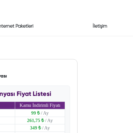
nternet Paketleri
İletişim
ası
ası Fiyat Listesi
Kamu İndirimli Fiyatı
99 ₺
/ Ay
261,75 ₺
/ Ay
349 ₺
/ Ay