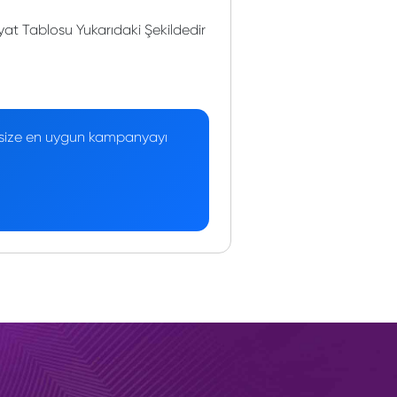
at Tablosu Yukarıdaki Şekildedir
 — size en uygun kampanyayı