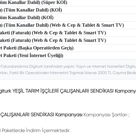
(Tüm Kanallar Dahil) (Süper KOİ)
lı) (Tüm Kanallar Dahil) (KOİ)
(Tüm Kanallar Dahil) (KOİ)
tlı) (Tüm Kanallar Dahil) (Web & Cep & Tablet & Smart TV)
 Paketi (Faturalı) (Web & Cep & Tablet & Smart TV)
 Paketi (Faturalı) (Web & Cep & Tablet & Smart TV)
et Paketi (Başka Operatörden Geçiş)
t Paketi (Yeni İnternet Üyeliği)
. Faturalandırma Digiturk tarafından yapılır. Yayın ve internet hizmetleri Digitu
nları, Farklı Bir Operatörden İnternetini Taşımak İsterse 2500 TL Cayma Bedeli
giturk YEŞİL TARIM İŞÇİLERİ ÇALIŞANLARI SENDİKASI Kampany
İ ÇALIŞANLARI SENDİKASI Kampanyası
Kampanyası Şartları ;
li Paketlerde İndirim İçermektedir.