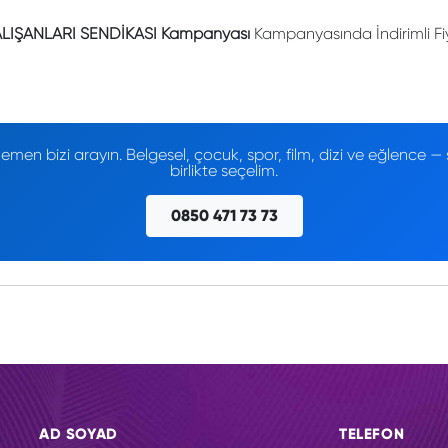
ÇALIŞANLARI SENDİKASI Kampanyası
Kampanyasında İndirimli Fiy
men bizi arayın. Belgesel, çocuk, spor, film, dizi ve eğlence
birlikte seçelim.
0850 471 73 73
AD SOYAD
TELEFON