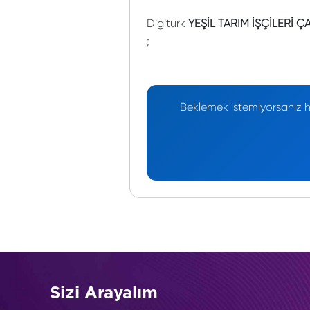
Digiturk
YEŞİL TARIM İŞÇİLERİ 
;
Beklemek istemiyorsanız he
Sizi Arayalım