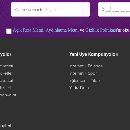
u
Açık Rıza Metni
,
Aydınlatma Metni
ve
Gizlilik Politikası
'nı ok
yalar
Yeni Üye Kampanyaları
aketleri
İnternet + Eğlence
aketler
İnternet + Spor
aketleri
Eğlencenin Yıldızı
ketleri
Yıldız Dolu
panyalar
ayileri