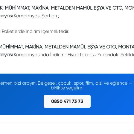
İK, MÜHİMMAT, MAKİNA, METALDEN MAMÜL EŞYA VE OTO, MON
nyası
Kampanyası Şartları ;
li Paketlerde İndirim İçermektedir.
, MÜHİMMAT, MAKİNA, METALDEN MAMÜL EŞYA VE OTO, MONTAJ
nyası
Kampanyasında İndirimli Fiyat Tablosu Yukarıdaki Şekilde
men bizi arayın. Belgesel, çocuk, spor, film, dizi ve eğlence
birlikte seçelim.
0850 471 73 73