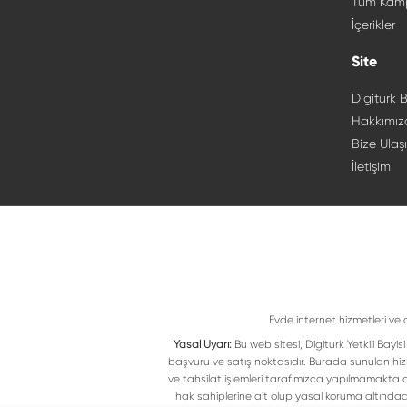
Tüm Kam
İçerikler
Site
Digiturk B
Hakkımız
Bize Ulaş
İletişim
Evde internet hizmetleri ve 
Yasal Uyarı:
Bu web sitesi, Digiturk Yetkili Bay
başvuru ve satış noktasıdır. Burada sunulan hiz
ve tahsilat işlemleri tarafımızca yapılmamakta ol
hak sahiplerine ait olup yasal koruma altındad