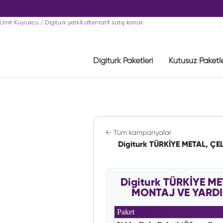
Ümit Kuyrukcu / Digiturk yetkili alternatif satış kanalı
Digiturk Paketleri
Kutusuz Paketl
← Tüm kampanyalar
Digiturk TÜRKİYE METAL, Ç
Digiturk TÜRKİYE M
MONTAJ VE YARDIM
Paket