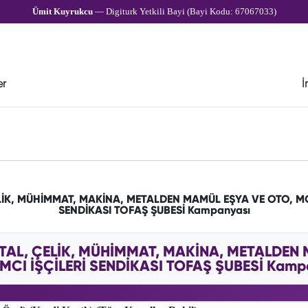
Ümit Kuyrukcu
— Digiturk Yetkili Bayi (Bayi Kodu: 67067033)
er
İ
ELİK, MÜHİMMAT, MAKİNA, METALDEN MAMÜL EŞYA VE OTO, M
SENDİKASI TOFAŞ ŞUBESİ Kampanyası
ETAL, ÇELİK, MÜHİMMAT, MAKİNA, METALDEN
CI İŞÇİLERİ SENDİKASI TOFAŞ ŞUBESİ Kampany