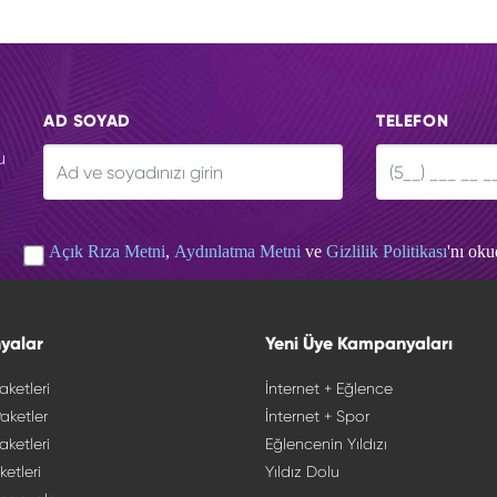
AD SOYAD
TELEFON
u
Açık Rıza Metni
,
Aydınlatma Metni
ve
Gizlilik Politikası
'nı ok
yalar
Yeni Üye Kampanyaları
aketleri
İnternet + Eğlence
aketler
İnternet + Spor
aketleri
Eğlencenin Yıldızı
ketleri
Yıldız Dolu