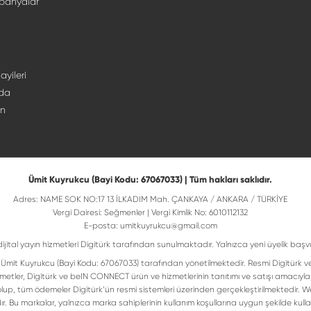
panyalar
ayileri
da
ın
Ümit Kuyrukcu (Bayi Kodu: 67067033) | Tüm hakları saklıdır.
Adres: NAME SOK NO:17 13 İLKADIM Mah. ÇANKAYA / ANKARA / TÜRKİYE
Vergi Dairesi: Seğmenler | Vergi Kimlik No: 6010112132
E-posta:
umitkuyrukcu@gmail.com
dijital yayın hizmetleri Digitürk tarafından sunulmaktadır. Yalnızca yeni üyelik başv
isi Ümit Kuyrukcu (Bayi Kodu: 67067033) tarafından yönetilmektedir. Resmi Digitürk v
metler, Digitürk ve beIN CONNECT ürün ve hizmetlerinin tanıtımı ve satışı amacıyla
up, tüm ödemeler Digitürk’ün resmi sistemleri üzerinden gerçekleştirilmektedir. Web
ır. Bu markalar, yalnızca marka sahiplerinin kullanım koşullarına uygun şekilde ku