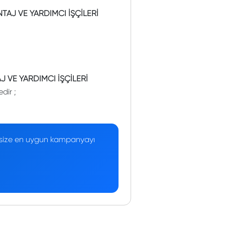
TAJ VE YARDIMCI İŞÇİLERİ
 VE YARDIMCI İŞÇİLERİ
dir ;
 — size en uygun kampanyayı