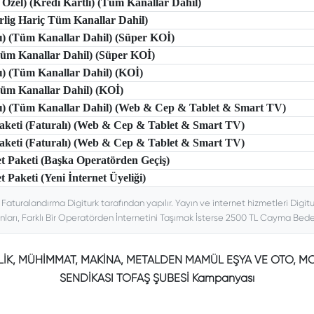
 Özel) (Kredi Kartlı) (Tüm Kanallar Dahil)
erlig Hariç Tüm Kanallar Dahil)
lı) (Tüm Kanallar Dahil) (Süper KOİ)
(Tüm Kanallar Dahil) (Süper KOİ)
lı) (Tüm Kanallar Dahil) (KOİ)
(Tüm Kanallar Dahil) (KOİ)
tlı) (Tüm Kanallar Dahil) (Web & Cep & Tablet & Smart TV)
 Paketi (Faturalı) (Web & Cep & Tablet & Smart TV)
 Paketi (Faturalı) (Web & Cep & Tablet & Smart TV)
et Paketi (Başka Operatörden Geçiş)
t Paketi (Yeni İnternet Üyeliği)
. Faturalandırma Digiturk tarafından yapılır. Yayın ve internet hizmetleri Digitu
nları, Farklı Bir Operatörden İnternetini Taşımak İsterse 2500 TL Cayma Bedeli
ÇELİK, MÜHİMMAT, MAKİNA, METALDEN MAMÜL EŞYA VE OTO, MO
SENDİKASI TOFAŞ ŞUBESİ Kampanyası