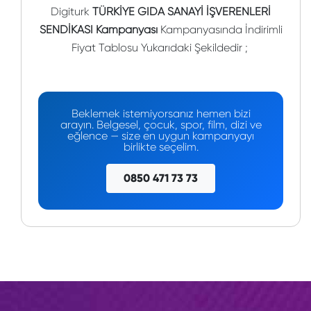
Digiturk
TÜRKİYE GIDA SANAYİ İŞVERENLERİ
SENDİKASI Kampanyası
Kampanyasında İndirimli
Fiyat Tablosu Yukarıdaki Şekildedir ;
Beklemek istemiyorsanız hemen bizi
arayın. Belgesel, çocuk, spor, film, dizi ve
eğlence — size en uygun kampanyayı
birlikte seçelim.
0850 471 73 73