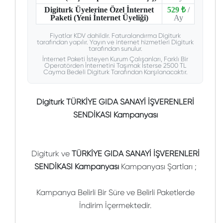
Digiturk Üyelerine Özel İnternet
529 ₺
/
Paketi (Yeni İnternet Üyeliği)
Ay
Fiyatlar KDV dahildir. Faturalandırma Digiturk
tarafından yapılır. Yayın ve internet hizmetleri Digiturk
tarafından sunulur.
İnternet Paketi İsteyen Kurum Çalışanları, Farklı Bir
Operatörden İnternetini Taşımak İsterse 2500 TL
Cayma Bedeli Digiturk Tarafından Karşılanacaktır.
Digiturk TÜRKİYE GIDA SANAYİ İŞVERENLERİ
SENDİKASI Kampanyası
Digiturk ve
TÜRKİYE GIDA SANAYİ İŞVERENLERİ
SENDİKASI Kampanyası
Kampanyası Şartları ;
Kampanya Belirli Bir Süre ve Belirli Paketlerde
İndirim İçermektedir.