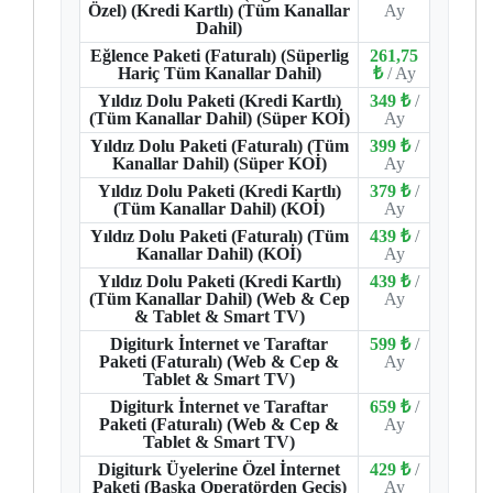
Özel) (Kredi Kartlı) (Tüm Kanallar
Ay
Dahil)
Eğlence Paketi (Faturalı) (Süperlig
261,75
Hariç Tüm Kanallar Dahil)
₺
/ Ay
Yıldız Dolu Paketi (Kredi Kartlı)
349 ₺
/
(Tüm Kanallar Dahil) (Süper KOİ)
Ay
Yıldız Dolu Paketi (Faturalı) (Tüm
399 ₺
/
Kanallar Dahil) (Süper KOİ)
Ay
Yıldız Dolu Paketi (Kredi Kartlı)
379 ₺
/
(Tüm Kanallar Dahil) (KOİ)
Ay
Yıldız Dolu Paketi (Faturalı) (Tüm
439 ₺
/
Kanallar Dahil) (KOİ)
Ay
Yıldız Dolu Paketi (Kredi Kartlı)
439 ₺
/
(Tüm Kanallar Dahil) (Web & Cep
Ay
& Tablet & Smart TV)
Digiturk İnternet ve Taraftar
599 ₺
/
Paketi (Faturalı) (Web & Cep &
Ay
Tablet & Smart TV)
Digiturk İnternet ve Taraftar
659 ₺
/
Paketi (Faturalı) (Web & Cep &
Ay
Tablet & Smart TV)
Digiturk Üyelerine Özel İnternet
429 ₺
/
Paketi (Başka Operatörden Geçiş)
Ay