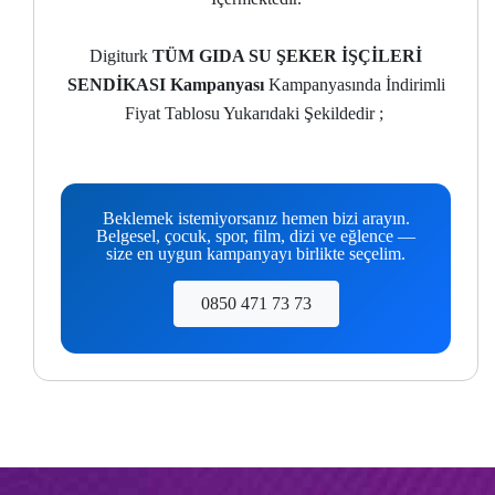
Digiturk
TÜM GIDA SU ŞEKER İŞÇİLERİ
SENDİKASI Kampanyası
Kampanyasında İndirimli
Fiyat Tablosu Yukarıdaki Şekildedir ;
Beklemek istemiyorsanız hemen bizi arayın.
Belgesel, çocuk, spor, film, dizi ve eğlence —
size en uygun kampanyayı birlikte seçelim.
0850 471 73 73