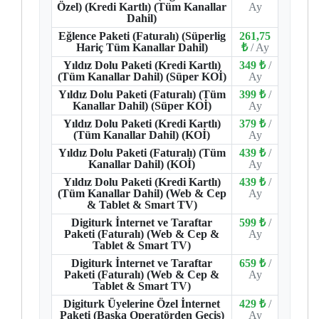
Özel) (Kredi Kartlı) (Tüm Kanallar
Ay
Dahil)
Eğlence Paketi (Faturalı) (Süperlig
261,75
Hariç Tüm Kanallar Dahil)
₺
/ Ay
Yıldız Dolu Paketi (Kredi Kartlı)
349 ₺
/
(Tüm Kanallar Dahil) (Süper KOİ)
Ay
Yıldız Dolu Paketi (Faturalı) (Tüm
399 ₺
/
Kanallar Dahil) (Süper KOİ)
Ay
Yıldız Dolu Paketi (Kredi Kartlı)
379 ₺
/
(Tüm Kanallar Dahil) (KOİ)
Ay
Yıldız Dolu Paketi (Faturalı) (Tüm
439 ₺
/
Kanallar Dahil) (KOİ)
Ay
Yıldız Dolu Paketi (Kredi Kartlı)
439 ₺
/
(Tüm Kanallar Dahil) (Web & Cep
Ay
& Tablet & Smart TV)
Digiturk İnternet ve Taraftar
599 ₺
/
Paketi (Faturalı) (Web & Cep &
Ay
Tablet & Smart TV)
Digiturk İnternet ve Taraftar
659 ₺
/
Paketi (Faturalı) (Web & Cep &
Ay
Tablet & Smart TV)
Digiturk Üyelerine Özel İnternet
429 ₺
/
Paketi (Başka Operatörden Geçiş)
Ay