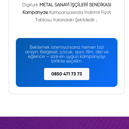
Digiturk
METAL SANAYİ İŞÇİLERİ SENDİKASI
Kampanyası
Kampanyasında İndirimli Fiyat
Tablosu Yukarıdaki Şekildedir ;
Beklemek istemiyorsanız hemen bizi
arayın. Belgesel, çocuk, spor, film, dizi ve
eğlence — size en uygun kampanyayı
birlikte seçelim.
0850 471 73 73