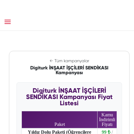
← Tüm kampanyalar
Digiturk İNŞAAT İŞÇİLERİ SENDİKASI
Kampanyası
Digiturk İNŞAAT İŞÇİLERİ
SENDİKASI Kampanyası Fiyat
Listesi
Kamu
İndirimli
Paket
Fiyatı
Yıldız Dolu Paketi (Öğrencilere
99 ₺
/