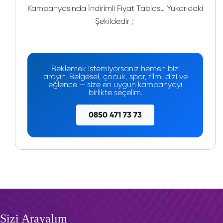
Kampanyasında İndirimli Fiyat Tablosu Yukarıdaki
Şekildedir ;
Beklemek istemiyorsanız hemen bizi
arayın. Belgesel, çocuk, spor, film, dizi ve
eğlence — size en uygun kampanyayı
birlikte seçelim.
0850 471 73 73
Sizi Arayalım