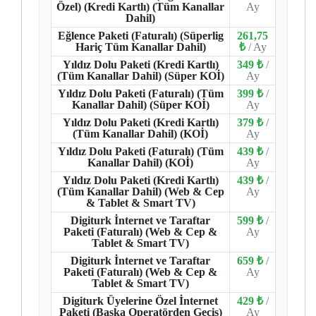
Özel) (Kredi Kartlı) (Tüm Kanallar
Ay
Dahil)
Eğlence Paketi (Faturalı) (Süperlig
261,75
Hariç Tüm Kanallar Dahil)
₺
/ Ay
Yıldız Dolu Paketi (Kredi Kartlı)
349 ₺
/
(Tüm Kanallar Dahil) (Süper KOİ)
Ay
Yıldız Dolu Paketi (Faturalı) (Tüm
399 ₺
/
Kanallar Dahil) (Süper KOİ)
Ay
Yıldız Dolu Paketi (Kredi Kartlı)
379 ₺
/
(Tüm Kanallar Dahil) (KOİ)
Ay
Yıldız Dolu Paketi (Faturalı) (Tüm
439 ₺
/
Kanallar Dahil) (KOİ)
Ay
Yıldız Dolu Paketi (Kredi Kartlı)
439 ₺
/
(Tüm Kanallar Dahil) (Web & Cep
Ay
& Tablet & Smart TV)
Digiturk İnternet ve Taraftar
599 ₺
/
Paketi (Faturalı) (Web & Cep &
Ay
Tablet & Smart TV)
Digiturk İnternet ve Taraftar
659 ₺
/
Paketi (Faturalı) (Web & Cep &
Ay
Tablet & Smart TV)
Digiturk Üyelerine Özel İnternet
429 ₺
/
Paketi (Başka Operatörden Geçiş)
Ay