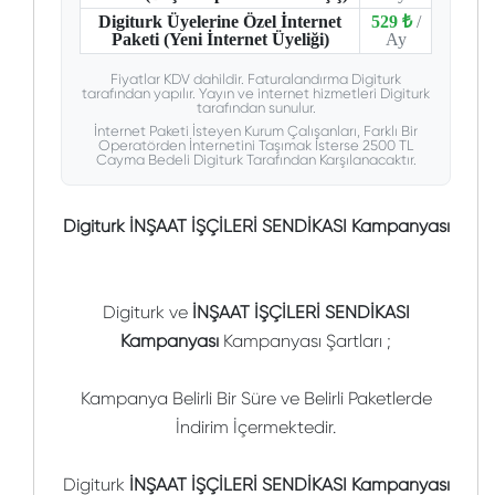
Digiturk Üyelerine Özel İnternet
529 ₺
/
Paketi (Yeni İnternet Üyeliği)
Ay
Fiyatlar KDV dahildir. Faturalandırma Digiturk
tarafından yapılır. Yayın ve internet hizmetleri Digiturk
tarafından sunulur.
İnternet Paketi İsteyen Kurum Çalışanları, Farklı Bir
Operatörden İnternetini Taşımak İsterse 2500 TL
Cayma Bedeli Digiturk Tarafından Karşılanacaktır.
Digiturk İNŞAAT İŞÇİLERİ SENDİKASI Kampanyası
Digiturk ve
İNŞAAT İŞÇİLERİ SENDİKASI
Kampanyası
Kampanyası Şartları ;
Kampanya Belirli Bir Süre ve Belirli Paketlerde
İndirim İçermektedir.
Digiturk
İNŞAAT İŞÇİLERİ SENDİKASI Kampanyası