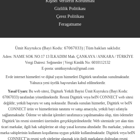
Kişisel Verilerin Korunması
Gizlilik Politikası
Çerez Politikası
Feragatname
Ümit Kuyrukcu (Bayi Kodu: 67067033) | Tüm hakları saklıdır.
Adres: NAME SOK NO:17 13 İLKADIM Mah. ÇANKAYA / ANKARA / TÜRKİYE
Vergi Dairesi: Seğmenler | Vergi Kimlik No: 6010112132
E-posta:
umitkuyrukcu@gmail.com
Evde internet hizmetleri ve dijital yayın hizmetleri Digitürk tarafından sunulmaktadır.
Yalnızca yeni üyelik başvuruları kabul edilmektedir.
Yasal Uyarı:
Bu web sitesi, Digiturk Yetkili Bayisi Ümit Kuyrukcu (Bayi Kodu:
67067033) tarafından yönetilmektedir. Resmi Digitürk veya beIN CONNECT web sitesi
değildir; yetkili başvuru ve satış noktasıdır. Burada sunulan hizmetler, Digitürk ve beIN
CONNECT ürün ve hizmetlerinin tanıtımı ve satışı amacıyla, yetkili bayi sıfatıyla
sağlanmaktadır. Ödeme ve tahsilat işlemleri tarafımızca yapılmamakta olup, tüm ödemeler
Digitürk’ün resmi sistemleri üzerinden gerçekleştirilmektedir. Web sitemizde yer alan tüm
ticari markalar, ilgili hak sahiplerine ait olup yasal koruma altındadır. Bu markalar, yalnızca
marka sahiplerinin kullanım koşullarına uygun şekilde kullanılmaktadır. Digitürk veya beIN
CONNECT’in resmi web sitelerine ulaşmak için ilgili markaların doğrudan resmi