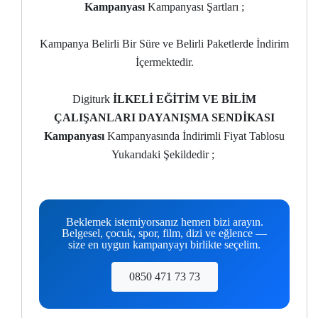
Kampanyası
Kampanyası Şartları ;
Kampanya Belirli Bir Süre ve Belirli Paketlerde İndirim
İçermektedir.
Digiturk
İLKELİ EĞİTİM VE BİLİM
ÇALIŞANLARI DAYANIŞMA SENDİKASI
Kampanyası
Kampanyasında İndirimli Fiyat Tablosu
Yukarıdaki Şekildedir ;
Beklemek istemiyorsanız hemen bizi arayın.
Belgesel, çocuk, spor, film, dizi ve eğlence —
size en uygun kampanyayı birlikte seçelim.
0850 471 73 73