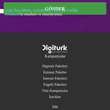
GÖNDER
Açık Rıza Metni
,
Aydınlatma Metni
ve
Gizlilik
Politikası
'nı okudum ve onaylıyorum.
Kampanyalar
Digiturk Paketleri
Kutusuz Paketler
İnternet Paketleri
Engelli Paketleri
Tüm Kampanyalar
İçerikler
Site