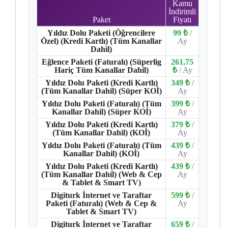
Kamu
İndirimli
Paket
Fiyatı
Yıldız Dolu Paketi (Öğrencilere
99 ₺
/
Özel) (Kredi Kartlı) (Tüm Kanallar
Ay
Dahil)
Eğlence Paketi (Faturalı) (Süperlig
261,75
Hariç Tüm Kanallar Dahil)
₺
/ Ay
Yıldız Dolu Paketi (Kredi Kartlı)
349 ₺
/
(Tüm Kanallar Dahil) (Süper KOİ)
Ay
Yıldız Dolu Paketi (Faturalı) (Tüm
399 ₺
/
Kanallar Dahil) (Süper KOİ)
Ay
Yıldız Dolu Paketi (Kredi Kartlı)
379 ₺
/
(Tüm Kanallar Dahil) (KOİ)
Ay
Yıldız Dolu Paketi (Faturalı) (Tüm
439 ₺
/
Kanallar Dahil) (KOİ)
Ay
Yıldız Dolu Paketi (Kredi Kartlı)
439 ₺
/
(Tüm Kanallar Dahil) (Web & Cep
Ay
& Tablet & Smart TV)
Digiturk İnternet ve Taraftar
599 ₺
/
Paketi (Faturalı) (Web & Cep &
Ay
Tablet & Smart TV)
Digiturk İnternet ve Taraftar
659 ₺
/