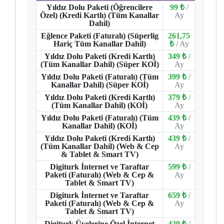
Yıldız Dolu Paketi (Öğrencilere
99 ₺
/
Özel) (Kredi Kartlı) (Tüm Kanallar
Ay
Dahil)
Eğlence Paketi (Faturalı) (Süperlig
261,75
Hariç Tüm Kanallar Dahil)
₺
/ Ay
Yıldız Dolu Paketi (Kredi Kartlı)
349 ₺
/
(Tüm Kanallar Dahil) (Süper KOİ)
Ay
Yıldız Dolu Paketi (Faturalı) (Tüm
399 ₺
/
Kanallar Dahil) (Süper KOİ)
Ay
Yıldız Dolu Paketi (Kredi Kartlı)
379 ₺
/
(Tüm Kanallar Dahil) (KOİ)
Ay
Yıldız Dolu Paketi (Faturalı) (Tüm
439 ₺
/
Kanallar Dahil) (KOİ)
Ay
Yıldız Dolu Paketi (Kredi Kartlı)
439 ₺
/
(Tüm Kanallar Dahil) (Web & Cep
Ay
& Tablet & Smart TV)
Digiturk İnternet ve Taraftar
599 ₺
/
Paketi (Faturalı) (Web & Cep &
Ay
Tablet & Smart TV)
Digiturk İnternet ve Taraftar
659 ₺
/
Paketi (Faturalı) (Web & Cep &
Ay
Tablet & Smart TV)
Digiturk Üyelerine Özel İnternet
429 ₺
/