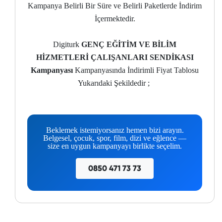
Kampanya Belirli Bir Süre ve Belirli Paketlerde İndirim
İçermektedir.
Digiturk
GENÇ EĞİTİM VE BİLİM
HİZMETLERİ ÇALIŞANLARI SENDİKASI
Kampanyası
Kampanyasında İndirimli Fiyat Tablosu
Yukarıdaki Şekildedir ;
Beklemek istemiyorsanız hemen bizi arayın.
Belgesel, çocuk, spor, film, dizi ve eğlence —
size en uygun kampanyayı birlikte seçelim.
0850 471 73 73