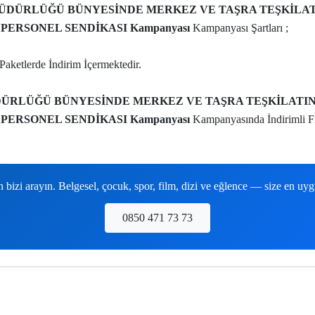
ÜDÜRLÜĞÜ BÜNYESİNDE MERKEZ VE TAŞRA TEŞKİLAT
PERSONEL SENDİKASI Kampanyası
Kampanyası Şartları ;
Paketlerde İndirim İçermektedir.
ÜRLÜĞÜ BÜNYESİNDE MERKEZ VE TAŞRA TEŞKİLATIN
PERSONEL SENDİKASI Kampanyası
Kampanyasında İndirimli Fi
izi arayın. Belgesel, çocuk, spor, film, dizi ve eğlence — size en uy
0850 471 73 73