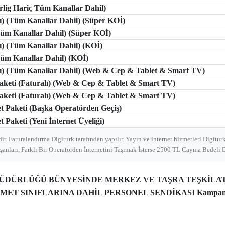
erlig Hariç Tüm Kanallar Dahil)
lı) (Tüm Kanallar Dahil) (Süper KOİ)
(Tüm Kanallar Dahil) (Süper KOİ)
lı) (Tüm Kanallar Dahil) (KOİ)
(Tüm Kanallar Dahil) (KOİ)
tlı) (Tüm Kanallar Dahil) (Web & Cep & Tablet & Smart TV)
 Paketi (Faturalı) (Web & Cep & Tablet & Smart TV)
 Paketi (Faturalı) (Web & Cep & Tablet & Smart TV)
et Paketi (Başka Operatörden Geçiş)
t Paketi (Yeni İnternet Üyeliği)
ir. Faturalandırma Digiturk tarafından yapılır. Yayın ve internet hizmetleri Digiturk
şanları, Farklı Bir Operatörden İnternetini Taşımak İsterse 2500 TL Cayma Bedeli D
 MÜDÜRLÜĞÜ BÜNYESİNDE MERKEZ VE TAŞRA TEŞKİLA
MET SINIFLARINA DAHİL PERSONEL SENDİKASI Kampan