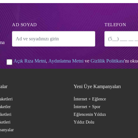
AD SOYAD
TELEFON
tma
Açık Rıza Metni
,
Aydınlatma Metni
ve
Gizlilik Politikası
'nı ok
alar
Yeni Üye Kampanyaları
aketleri
İnternet + Eğlence
ketler
İnternet + Spor
ketleri
Eğlencenin Yıldızı
ketleri
Yıldız Dolu
anyalar