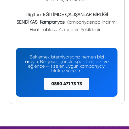
Digiturk
EĞİTİMDE ÇALIŞANLAR BİRLİĞİ
SENDİKASI Kampanyası
Kampanyasında İndirimli
Fiyat Tablosu Yukarıdaki Şekildedir ;
Beklemek istemiyorsanız hemen bizi
arayın. Belgesel, çocuk, spor, film, dizi ve
eğlence — size en uygun kampanyayı
birlikte seçelim.
0850 471 73 73