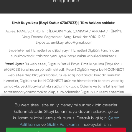
Feragatname
Ümit Kuyrukcu (Bayi Kodu: 67067033) | Tüm hakları saklıdır.
Adres: NAME SOK NO:17 13 İLKADIM Mah. ÇANKAYA / ANKARA / TÜRKİYE
Vergi Dairesi: Seğmenler | Vergi Kimlik No: 6010112132
E-posta:
umitkuyrukcu@gmail.com
Evde internet hizmetleri ve dijital yayın hizmetleri Digitürk tarafından
sunulmaktadır. Yalnızca yeni üyelik başvuruları kabul edilmektedir.
Yasal Uyarı:
Bu web sitesi, Digiturk Yetkili Bayisi Ümit Kuyrukcu (Bayi Kodu:
67067033) tarafından yönetilmektedir. Resmi Digitürk veya beIN CONNECT
web sitesi değildir; yetkili başvuru ve satış noktasıdır. Burada sunulan
hizmetler, Digitürk ve beIN CONNECT ürün ve hizmetlerinin tanıtımı ve satışı
amacıyla, yetkili bayi sıfatıyla sağlanmaktadır. Ödeme ve tahsilat işlemleri
tarafımızca yapılmamakta olup, tüm ödemeler Digitürk’ün resmi sistemleri
üzerinden gerçekleştirilmektedir. Web sitemizde yer alan tüm ticari markalar,
ilgili hak sahiplerine ait olup yasal koruma altındadır. Bu markalar, yalnızca
Bu web sitesi, size en iyi deneyimi sunmak için çerezler
marka sahiplerinin kullanım koşullarına uygun şekilde kullanılmaktadır. Digitürk
kullanmaktadır. Siteyi kullanmaya devam ederek, çerez
veya beIN CONNECT’in resmi web sitelerine ulaşmak için ilgili markaların
kullanımını kabul etmiş olursunuz. Detaylı bilgi için
Çerez
doğrudan resmi kanallarını ziyaret edebilirsiniz.
Politikamızı
ve
Gizlilik Politikamızı
inceleyebilirsiniz.
Digiturk resmî bayi listesinde doğrulayın
Bize Ulaşın