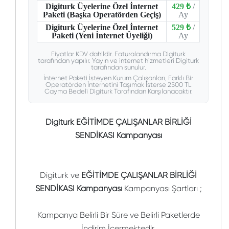
Digiturk Üyelerine Özel İnternet
429 ₺
/
Paketi (Başka Operatörden Geçiş)
Ay
Digiturk Üyelerine Özel İnternet
529 ₺
/
Paketi (Yeni İnternet Üyeliği)
Ay
Fiyatlar KDV dahildir. Faturalandırma Digiturk
tarafından yapılır. Yayın ve internet hizmetleri Digiturk
tarafından sunulur.
İnternet Paketi İsteyen Kurum Çalışanları, Farklı Bir
Operatörden İnternetini Taşımak İsterse 2500 TL
Cayma Bedeli Digiturk Tarafından Karşılanacaktır.
Digiturk EĞİTİMDE ÇALIŞANLAR BİRLİĞİ
SENDİKASI Kampanyası
Digiturk ve
EĞİTİMDE ÇALIŞANLAR BİRLİĞİ
SENDİKASI Kampanyası
Kampanyası Şartları ;
Kampanya Belirli Bir Süre ve Belirli Paketlerde
İndirim İçermektedir.