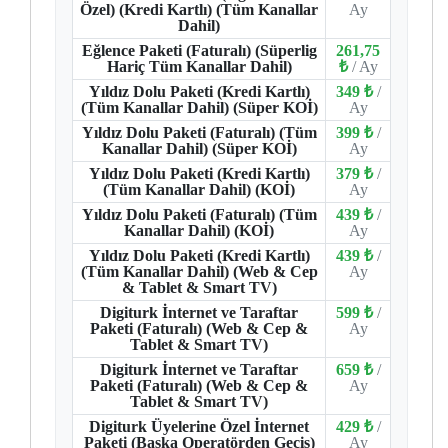
Özel) (Kredi Kartlı) (Tüm Kanallar
Ay
Dahil)
Eğlence Paketi (Faturalı) (Süperlig
261,75
Hariç Tüm Kanallar Dahil)
₺
/ Ay
Yıldız Dolu Paketi (Kredi Kartlı)
349 ₺
/
(Tüm Kanallar Dahil) (Süper KOİ)
Ay
Yıldız Dolu Paketi (Faturalı) (Tüm
399 ₺
/
Kanallar Dahil) (Süper KOİ)
Ay
Yıldız Dolu Paketi (Kredi Kartlı)
379 ₺
/
(Tüm Kanallar Dahil) (KOİ)
Ay
Yıldız Dolu Paketi (Faturalı) (Tüm
439 ₺
/
Kanallar Dahil) (KOİ)
Ay
Yıldız Dolu Paketi (Kredi Kartlı)
439 ₺
/
(Tüm Kanallar Dahil) (Web & Cep
Ay
& Tablet & Smart TV)
Digiturk İnternet ve Taraftar
599 ₺
/
Paketi (Faturalı) (Web & Cep &
Ay
Tablet & Smart TV)
Digiturk İnternet ve Taraftar
659 ₺
/
Paketi (Faturalı) (Web & Cep &
Ay
Tablet & Smart TV)
Digiturk Üyelerine Özel İnternet
429 ₺
/
Paketi (Başka Operatörden Geçiş)
Ay