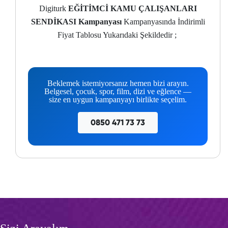
Digiturk
EĞİTİMCİ KAMU ÇALIŞANLARI
SENDİKASI Kampanyası
Kampanyasında İndirimli
Fiyat Tablosu Yukarıdaki Şekildedir ;
Beklemek istemiyorsanız hemen bizi arayın.
Belgesel, çocuk, spor, film, dizi ve eğlence —
size en uygun kampanyayı birlikte seçelim.
0850 471 73 73