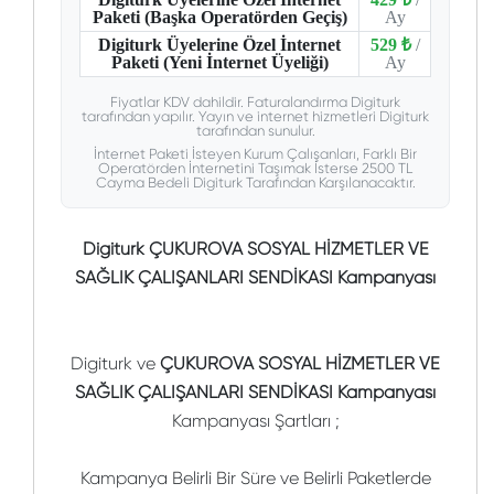
Paketi (Başka Operatörden Geçiş)
Ay
Digiturk Üyelerine Özel İnternet
529 ₺
/
Paketi (Yeni İnternet Üyeliği)
Ay
Fiyatlar KDV dahildir. Faturalandırma Digiturk
tarafından yapılır. Yayın ve internet hizmetleri Digiturk
tarafından sunulur.
İnternet Paketi İsteyen Kurum Çalışanları, Farklı Bir
Operatörden İnternetini Taşımak İsterse 2500 TL
Cayma Bedeli Digiturk Tarafından Karşılanacaktır.
Digiturk ÇUKUROVA SOSYAL HİZMETLER VE
SAĞLIK ÇALIŞANLARI SENDİKASI Kampanyası
Digiturk ve
ÇUKUROVA SOSYAL HİZMETLER VE
SAĞLIK ÇALIŞANLARI SENDİKASI Kampanyası
Kampanyası Şartları ;
Kampanya Belirli Bir Süre ve Belirli Paketlerde