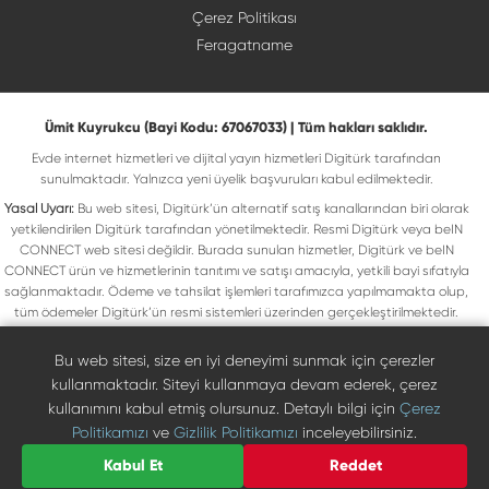
Çerez Politikası
Feragatname
Ümit Kuyrukcu (Bayi Kodu: 67067033) | Tüm hakları saklıdır.
Evde internet hizmetleri ve dijital yayın hizmetleri Digitürk tarafından
sunulmaktadır. Yalnızca yeni üyelik başvuruları kabul edilmektedir.
Yasal Uyarı:
Bu web sitesi, Digitürk’ün alternatif satış kanallarından biri olarak
yetkilendirilen Digitürk tarafından yönetilmektedir. Resmi Digitürk veya beIN
CONNECT web sitesi değildir. Burada sunulan hizmetler, Digitürk ve beIN
CONNECT ürün ve hizmetlerinin tanıtımı ve satışı amacıyla, yetkili bayi sıfatıyla
sağlanmaktadır. Ödeme ve tahsilat işlemleri tarafımızca yapılmamakta olup,
tüm ödemeler Digitürk’ün resmi sistemleri üzerinden gerçekleştirilmektedir.
Web sitemizde yer alan tüm ticari markalar, ilgili hak sahiplerine ait olup yasal
koruma altındadır. Bu markalar, yalnızca marka sahiplerinin kullanım koşullarına
Bu web sitesi, size en iyi deneyimi sunmak için çerezler
uygun şekilde kullanılmaktadır. Digitürk veya beIN CONNECT’in resmi web
kullanmaktadır. Siteyi kullanmaya devam ederek, çerez
sitelerine ulaşmak için ilgili markaların doğrudan resmi kanallarını ziyaret
kullanımını kabul etmiş olursunuz. Detaylı bilgi için
Çerez
edebilirsiniz.
Politikamızı
ve
Gizlilik Politikamızı
inceleyebilirsiniz.
Digiturk resmî bayi listesinde doğrulayın
Bize Ulaşın
Kabul Et
Reddet
0850 471 73 73
©
2026
Ümit Kuyrukcu. Tüm hakları saklıdır.