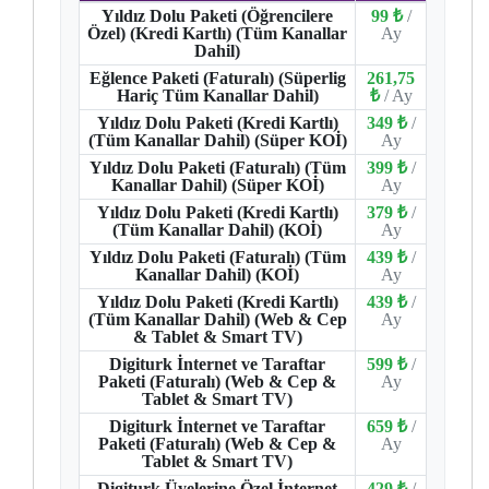
Yıldız Dolu Paketi (Öğrencilere
99 ₺
/
Özel) (Kredi Kartlı) (Tüm Kanallar
Ay
Dahil)
Eğlence Paketi (Faturalı) (Süperlig
261,75
Hariç Tüm Kanallar Dahil)
₺
/ Ay
Yıldız Dolu Paketi (Kredi Kartlı)
349 ₺
/
(Tüm Kanallar Dahil) (Süper KOİ)
Ay
Yıldız Dolu Paketi (Faturalı) (Tüm
399 ₺
/
Kanallar Dahil) (Süper KOİ)
Ay
Yıldız Dolu Paketi (Kredi Kartlı)
379 ₺
/
(Tüm Kanallar Dahil) (KOİ)
Ay
Yıldız Dolu Paketi (Faturalı) (Tüm
439 ₺
/
Kanallar Dahil) (KOİ)
Ay
Yıldız Dolu Paketi (Kredi Kartlı)
439 ₺
/
(Tüm Kanallar Dahil) (Web & Cep
Ay
& Tablet & Smart TV)
Digiturk İnternet ve Taraftar
599 ₺
/
Paketi (Faturalı) (Web & Cep &
Ay
Tablet & Smart TV)
Digiturk İnternet ve Taraftar
659 ₺
/
Paketi (Faturalı) (Web & Cep &
Ay
Tablet & Smart TV)
Digiturk Üyelerine Özel İnternet
429 ₺
/