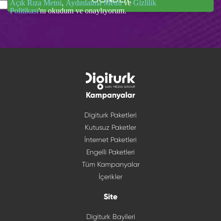
Açık Rıza Metni
,
Aydınlatma Metni
ve
Gizlilik
Politikası
'nı okudum ve onaylıyorum.
Kampanyalar
Digiturk Paketleri
Kutusuz Paketler
İnternet Paketleri
Engelli Paketleri
Tüm Kampanyalar
İçerikler
Site
Digiturk Bayileri