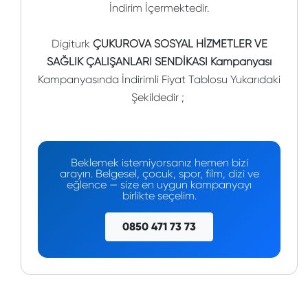
İndirim İçermektedir.
Digiturk
ÇUKUROVA SOSYAL HİZMETLER VE
SAĞLIK ÇALIŞANLARI SENDİKASI Kampanyası
Kampanyasında İndirimli Fiyat Tablosu Yukarıdaki
Şekildedir ;
Beklemek istemiyorsanız hemen bizi
arayın. Belgesel, çocuk, spor, film, dizi ve
eğlence — size en uygun kampanyayı
birlikte seçelim.
0850 471 73 73