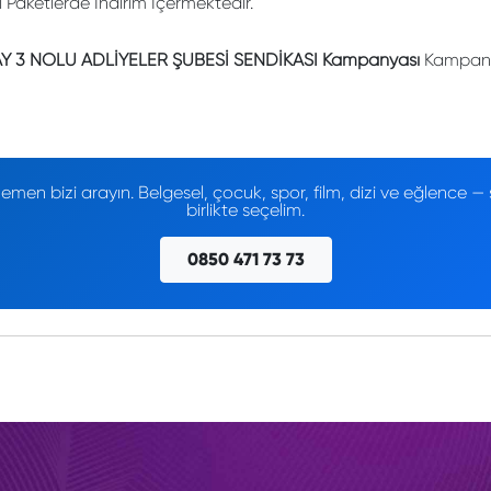
li Paketlerde İndirim İçermektedir.
 3 NOLU ADLİYELER ŞUBESİ SENDİKASI Kampanyası
Kampanya
men bizi arayın. Belgesel, çocuk, spor, film, dizi ve eğlence
birlikte seçelim.
0850 471 73 73