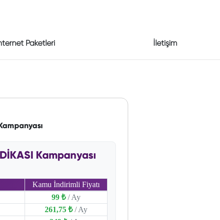
nternet Paketleri
İletişim
 Kampanyası
NDİKASI Kampanyası
Kamu İndirimli Fiyatı
99 ₺
/ Ay
261,75 ₺
/ Ay