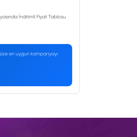
sında İndirimli Fiyat Tablosu
 — size en uygun kampanyayı