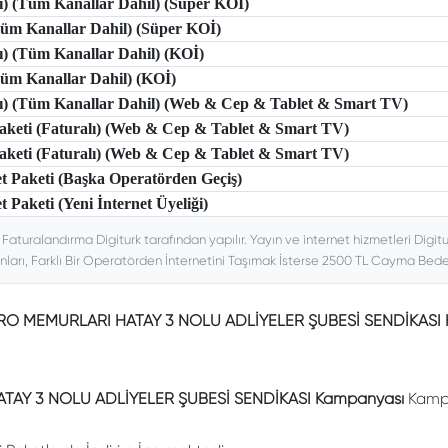
lı) (Tüm Kanallar Dahil) (Süper KOİ)
(Tüm Kanallar Dahil) (Süper KOİ)
lı) (Tüm Kanallar Dahil) (KOİ)
(Tüm Kanallar Dahil) (KOİ)
tlı) (Tüm Kanallar Dahil) (Web & Cep & Tablet & Smart TV)
 Paketi (Faturalı) (Web & Cep & Tablet & Smart TV)
 Paketi (Faturalı) (Web & Cep & Tablet & Smart TV)
et Paketi (Başka Operatörden Geçiş)
t Paketi (Yeni İnternet Üyeliği)
. Faturalandırma Digiturk tarafından yapılır. Yayın ve internet hizmetleri Digitu
nları, Farklı Bir Operatörden İnternetini Taşımak İsterse 2500 TL Cayma Bedeli
ÜRO MEMURLARI HATAY 3 NOLU ADLİYELER ŞUBESİ SENDİKASI
AY 3 NOLU ADLİYELER ŞUBESİ SENDİKASI Kampanyası
Kampa