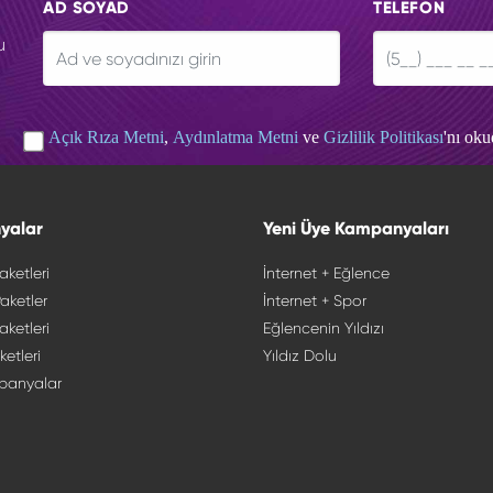
AD SOYAD
TELEFON
u
Açık Rıza Metni
,
Aydınlatma Metni
ve
Gizlilik Politikası
'nı ok
yalar
Yeni Üye Kampanyaları
aketleri
İnternet + Eğlence
aketler
İnternet + Spor
aketleri
Eğlencenin Yıldızı
ketleri
Yıldız Dolu
panyalar