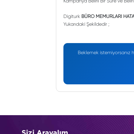
Kampanya Belirli Bir Süre ve Belir
Digiturk
BÜRO MEMURLARI HATAY
Yukarıdaki Şekildedir ;
Beklemek istemiyorsanız he
Sizi Arayalım