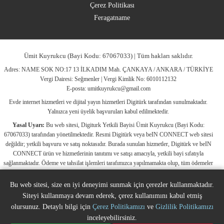
Çerez Politikası
Feragatname
Ümit Kuyrukcu (Bayi Kodu: 67067033) | Tüm hakları saklıdır.
Adres: NAME SOK NO:17 13 İLKADIM Mah. ÇANKAYA / ANKARA / TÜRKİYE
Vergi Dairesi: Seğmenler | Vergi Kimlik No: 6010112132
E-posta:
umitkuyrukcu@gmail.com
Evde internet hizmetleri ve dijital yayın hizmetleri Digitürk tarafından sunulmaktadır.
Yalnızca yeni üyelik başvuruları kabul edilmektedir.
Yasal Uyarı:
Bu web sitesi, Digiturk Yetkili Bayisi Ümit Kuyrukcu (Bayi Kodu:
67067033) tarafından yönetilmektedir. Resmi Digitürk veya beIN CONNECT web sitesi
değildir; yetkili başvuru ve satış noktasıdır. Burada sunulan hizmetler, Digitürk ve beIN
CONNECT ürün ve hizmetlerinin tanıtımı ve satışı amacıyla, yetkili bayi sıfatıyla
sağlanmaktadır. Ödeme ve tahsilat işlemleri tarafımızca yapılmamakta olup, tüm ödemeler
Digitürk’ün resmi sistemleri üzerinden gerçekleştirilmektedir. Web sitemizde yer alan tüm
ticari markalar, ilgili hak sahiplerine ait olup yasal koruma altındadır. Bu markalar, yalnızca
Bu web sitesi, size en iyi deneyimi sunmak için çerezler kullanmaktadır.
marka sahiplerinin kullanım koşullarına uygun şekilde kullanılmaktadır. Digitürk veya beIN
Siteyi kullanmaya devam ederek, çerez kullanımını kabul etmiş
CONNECT’in resmi web sitelerine ulaşmak için ilgili markaların doğrudan resmi
olursunuz. Detaylı bilgi için
Çerez Politikamızı
ve
Gizlilik Politikamızı
kanallarını ziyaret edebilirsiniz.
inceleyebilirsiniz.