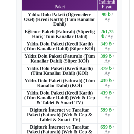
İndirimli
Paket
Fiyatı
Yıldız Dolu Paketi (Öğrencilere
99 ₺
/
Özel) (Kredi Kartlı) (Tüm Kanallar
Ay
Dahil)
Eğlence Paketi (Faturalı) (Süperlig
261,75
Hariç Tüm Kanallar Dahil)
₺
/ Ay
Yıldız Dolu Paketi (Kredi Kartlı)
349 ₺
/
(Tüm Kanallar Dahil) (Süper KOİ)
Ay
Yıldız Dolu Paketi (Faturalı) (Tüm
399 ₺
/
Kanallar Dahil) (Süper KOİ)
Ay
Yıldız Dolu Paketi (Kredi Kartlı)
379 ₺
/
(Tüm Kanallar Dahil) (KOİ)
Ay
Yıldız Dolu Paketi (Faturalı) (Tüm
439 ₺
/
Kanallar Dahil) (KOİ)
Ay
Yıldız Dolu Paketi (Kredi Kartlı)
439 ₺
/
(Tüm Kanallar Dahil) (Web & Cep
Ay
& Tablet & Smart TV)
Digiturk İnternet ve Taraftar
599 ₺
/
Paketi (Faturalı) (Web & Cep &
Ay
Tablet & Smart TV)
Digiturk İnternet ve Taraftar
659 ₺
/
Paketi (Faturalı) (Web & Cep &
Ay