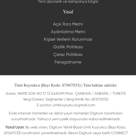
Yeni abonelik ve kampanya bilgisi
Yasal
Açık Rıza Metni
Aydınlatma Metni
Kişisel Verilerin Korunması
Gizlilik Politikası
Çerez Politikası
Feragatname
Ümit Kuyrukcu (Bayi Kodu: 67067033) | Tüm hakları saklıdır.
Adres: NAME SOK NO:17 13 İLKADIM Mah. ÇANKAYA / ANKARA / TÜRKİYE
Vergi Dairesi: Seğmenler | Vergi Kimlik No: 6010112132
E-posta:
umitkuyrukcu@gmail.com
Evde internet hizmetleri ve dijital yayın hizmetleri Digitürk tarafından
sunulmaktadır. Yalnızca yeni üyelik başvuruları kabul edilmektedir.
Yasal Uyarı:
Bu web sitesi, Digiturk Yetkili Bayisi Ümit Kuyrukcu (Bayi Kodu:
67067033) tarafından yönetilmektedir. Resmi Digitürk veya beIN CONNECT