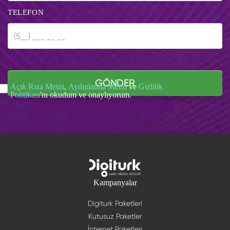
TELEFON
GÖNDER
Açık Rıza Metni
,
Aydınlatma Metni
ve
Gizlilik
Politikası
'nı okudum ve onaylıyorum.
Kampanyalar
Digiturk Paketleri
Kutusuz Paketler
İnternet Paketleri