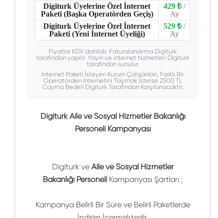
Digiturk Üyelerine Özel İnternet
429 ₺
/
Paketi (Başka Operatörden Geçiş)
Ay
Digiturk Üyelerine Özel İnternet
529 ₺
/
Paketi (Yeni İnternet Üyeliği)
Ay
Fiyatlar KDV dahildir. Faturalandırma Digiturk
tarafından yapılır. Yayın ve internet hizmetleri Digiturk
tarafından sunulur.
İnternet Paketi İsteyen Kurum Çalışanları, Farklı Bir
Operatörden İnternetini Taşımak İsterse 2500 TL
Cayma Bedeli Digiturk Tarafından Karşılanacaktır.
Digiturk Aile ve Sosyal Hizmetler Bakanlığı
Personeli Kampanyası
Digiturk ve
Aile ve Sosyal Hizmetler
Bakanlığı
Personeli
Kampanyası Şartları ;
Kampanya Belirli Bir Süre ve Belirli Paketlerde
İndirim İçermektedir.