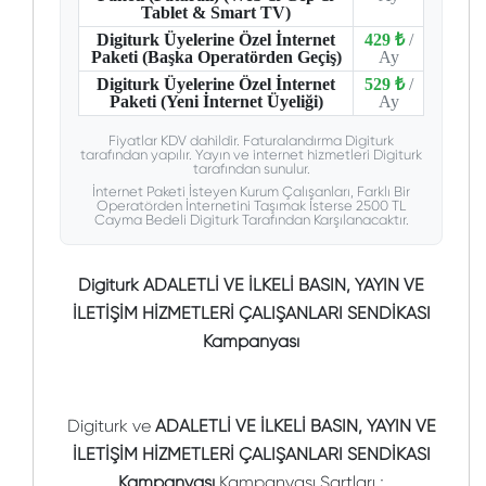
Tablet & Smart TV)
Digiturk Üyelerine Özel İnternet
429 ₺
/
Paketi (Başka Operatörden Geçiş)
Ay
Digiturk Üyelerine Özel İnternet
529 ₺
/
Paketi (Yeni İnternet Üyeliği)
Ay
Fiyatlar KDV dahildir. Faturalandırma Digiturk
tarafından yapılır. Yayın ve internet hizmetleri Digiturk
tarafından sunulur.
İnternet Paketi İsteyen Kurum Çalışanları, Farklı Bir
Operatörden İnternetini Taşımak İsterse 2500 TL
Cayma Bedeli Digiturk Tarafından Karşılanacaktır.
Digiturk ADALETLİ VE İLKELİ BASIN, YAYIN VE
İLETİŞİM HİZMETLERİ ÇALIŞANLARI SENDİKASI
Kampanyası
Digiturk ve
ADALETLİ VE İLKELİ BASIN, YAYIN VE
İLETİŞİM HİZMETLERİ ÇALIŞANLARI SENDİKASI
Kampanyası
Kampanyası Şartları ;