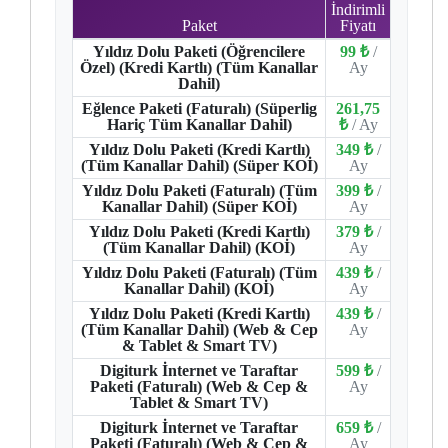
İndirimli
Paket
Fiyatı
Yıldız Dolu Paketi (Öğrencilere
99 ₺
/
Özel) (Kredi Kartlı) (Tüm Kanallar
Ay
Dahil)
Eğlence Paketi (Faturalı) (Süperlig
261,75
Hariç Tüm Kanallar Dahil)
₺
/ Ay
Yıldız Dolu Paketi (Kredi Kartlı)
349 ₺
/
(Tüm Kanallar Dahil) (Süper KOİ)
Ay
Yıldız Dolu Paketi (Faturalı) (Tüm
399 ₺
/
Kanallar Dahil) (Süper KOİ)
Ay
Yıldız Dolu Paketi (Kredi Kartlı)
379 ₺
/
(Tüm Kanallar Dahil) (KOİ)
Ay
Yıldız Dolu Paketi (Faturalı) (Tüm
439 ₺
/
Kanallar Dahil) (KOİ)
Ay
Yıldız Dolu Paketi (Kredi Kartlı)
439 ₺
/
(Tüm Kanallar Dahil) (Web & Cep
Ay
& Tablet & Smart TV)
Digiturk İnternet ve Taraftar
599 ₺
/
Paketi (Faturalı) (Web & Cep &
Ay
Tablet & Smart TV)
Digiturk İnternet ve Taraftar
659 ₺
/
Paketi (Faturalı) (Web & Cep &
Ay