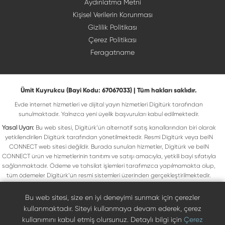
Aydınlatma Metni
Kişisel Verilerin Korunması
Gizlilik Politikası
Çerez Politikası
Feragatname
Ümit Kuyrukcu (Bayi Kodu: 67067033) | Tüm hakları saklıdır.
Evde internet hizmetleri ve dijital yayın hizmetleri Digitürk tarafından
sunulmaktadır. Yalnızca yeni üyelik başvuruları kabul edilmektedir.
Yasal Uyarı:
Bu web sitesi, Digitürk’ün alternatif satış kanallarından biri olarak
yetkilendirilen Digitürk tarafından yönetilmektedir. Resmi Digitürk veya beIN
CONNECT web sitesi değildir. Burada sunulan hizmetler, Digitürk ve beIN
CONNECT ürün ve hizmetlerinin tanıtımı ve satışı amacıyla, yetkili bayi sıfatıyla
sağlanmaktadır. Ödeme ve tahsilat işlemleri tarafımızca yapılmamakta olup,
tüm ödemeler Digitürk’ün resmi sistemleri üzerinden gerçekleştirilmektedir.
Web sitemizde yer alan tüm ticari markalar, ilgili hak sahiplerine ait olup yasal
koruma altındadır. Bu markalar, yalnızca marka sahiplerinin kullanım koşullarına
Bu web sitesi, size en iyi deneyimi sunmak için çerezler
uygun şekilde kullanılmaktadır. Digitürk veya beIN CONNECT’in resmi web
kullanmaktadır. Siteyi kullanmaya devam ederek, çerez
sitelerine ulaşmak için ilgili markaların doğrudan resmi kanallarını ziyaret
kullanımını kabul etmiş olursunuz. Detaylı bilgi için
Çerez
edebilirsiniz.