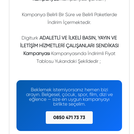
Kampanya Belirli Bir Süre ve Belirli Paketlerde
İndirim İçermektedir.
Digiturk
ADALETLİ VE İLKELİ BASIN, YAYIN VE
İLETİŞİM HİZMETLERİ ÇALIŞANLARI SENDİKASI
Kampanyası
Kampanyasında İndirimli Fiyat
Tablosu Yukarıdaki Şekildedir ;
Beklemek istemiyorsanız hemen bizi
arayın. Belgesel, çocuk, spor, film, dizi ve
eğlence — size en uygun kampanyayı
birlikte seçelim.
0850 471 73 73