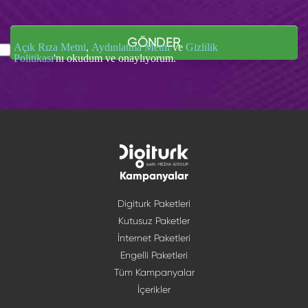
GÖNDER
Açık Rıza Metni
,
Aydınlatma Metni
ve
Gizlilik
Politikası
'nı okudum ve onaylıyorum.
Kampanyalar
Digiturk Paketleri
Kutusuz Paketler
İnternet Paketleri
Engelli Paketleri
Tüm Kampanyalar
İçerikler