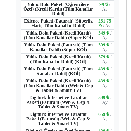
Yıldız Dolu Paketi (Öğrencilere
99 ₺
/
Özel) (Kredi Kartlı) (Tüm Kanallar
Ay
Dahil)
Eğlence Paketi (Faturalı) (Süperlig
261,75
Hariç Tüm Kanallar Dahil)
₺
/ Ay
Yıldız Dolu Paketi (Kredi Kartlı)
349 ₺
/
(Tüm Kanallar Dahil) (Süper KOİ)
Ay
Yıldız Dolu Paketi (Faturalı) (Tüm
399 ₺
/
Kanallar Dahil) (Süper KOİ)
Ay
Yıldız Dolu Paketi (Kredi Kartlı)
379 ₺
/
(Tüm Kanallar Dahil) (KOİ)
Ay
Yıldız Dolu Paketi (Faturalı) (Tüm
439 ₺
/
Kanallar Dahil) (KOİ)
Ay
Yıldız Dolu Paketi (Kredi Kartlı)
439 ₺
/
(Tüm Kanallar Dahil) (Web & Cep
Ay
& Tablet & Smart TV)
Digiturk İnternet ve Taraftar
599 ₺
/
Paketi (Faturalı) (Web & Cep &
Ay
Tablet & Smart TV)
Digiturk İnternet ve Taraftar
659 ₺
/
Paketi (Faturalı) (Web & Cep &
Ay
Tablet & Smart TV)
Digiturk Üyelerine Özel İnternet
429 ₺
/