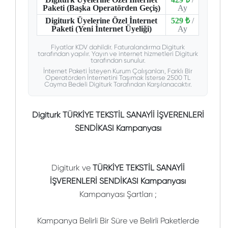
Paketi (Başka Operatörden Geçiş)
Ay
Digiturk Üyelerine Özel İnternet
529 ₺
/
Paketi (Yeni İnternet Üyeliği)
Ay
Fiyatlar KDV dahildir. Faturalandırma Digiturk
tarafından yapılır. Yayın ve internet hizmetleri Digiturk
tarafından sunulur.
İnternet Paketi İsteyen Kurum Çalışanları, Farklı Bir
Operatörden İnternetini Taşımak İsterse 2500 TL
Cayma Bedeli Digiturk Tarafından Karşılanacaktır.
Digiturk TÜRKİYE TEKSTİL SANAYİİ İŞVERENLERİ
SENDİKASI Kampanyası
Digiturk ve
TÜRKİYE TEKSTİL SANAYİİ
İŞVERENLERİ SENDİKASI Kampanyası
Kampanyası Şartları ;
Kampanya Belirli Bir Süre ve Belirli Paketlerde