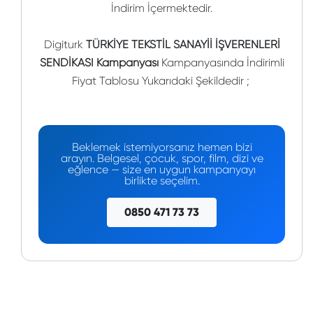
İndirim İçermektedir.
Digiturk
TÜRKİYE TEKSTİL SANAYİİ İŞVERENLERİ
SENDİKASI Kampanyası
Kampanyasında İndirimli
Fiyat Tablosu Yukarıdaki Şekildedir ;
Beklemek istemiyorsanız hemen bizi
arayın. Belgesel, çocuk, spor, film, dizi ve
eğlence — size en uygun kampanyayı
birlikte seçelim.
0850 471 73 73